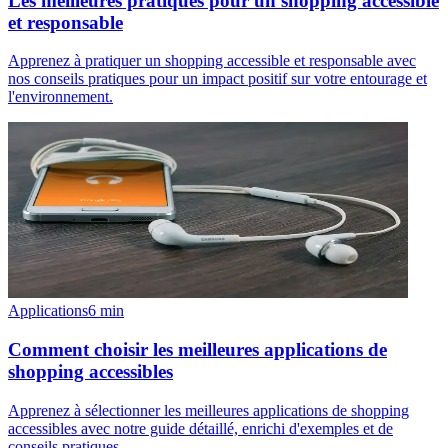
Les meilleures pratiques pour un shopping accessible
et responsable
Apprenez à pratiquer un shopping accessible et responsable avec
nos conseils pratiques pour un impact positif sur votre entourage et
l'environnement.
Applications
6
min
Comment choisir les meilleures applications de
shopping accessibles
Apprenez à sélectionner les meilleures applications de shopping
accessibles avec notre guide détaillé, enrichi d'exemples et de
conseils pratiques.