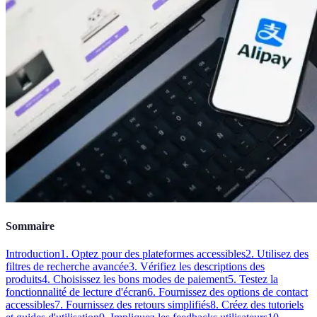
Sommaire
Introduction
1. Optez pour des plateformes accessibles
2. Utilisez des
filtres de recherche avancée
3. Vérifiez les descriptions des
produits
4. Choisissez les bons modes de paiement
5. Testez la
fonctionnalité de lecture d'écran
6. Fournissez des options de contact
accessibles
7. Fournissez des retours simplifiés
8. Créez des tutoriels