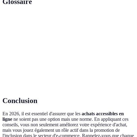
Glossaire
Terme
Définition
Accessibilité
Capacité d'un site web à être utilisé par tous les
numérique
utilisateurs, y compris ceux ayant des handicaps.
Web Content Accessibility Guidelines, normes pour
WCAG
rendre le contenu web accessible.
Lecture
Outil technologique qui vocalise le contenu textuel
d'écran
d'une page pour les utilisateurs malvoyants.
Conclusion
En 2026, il est essentiel d'assurer que les
achats accessibles en
ligne
ne soient pas une option mais une norme. En appliquant ces
conseils, vous non seulement améliorez votre expérience d'achat,
mais vous jouez également un rôle actif dans la promotion de
l'inclusion dans le secteur d'e-commerce. Rappelez-vous que chaque