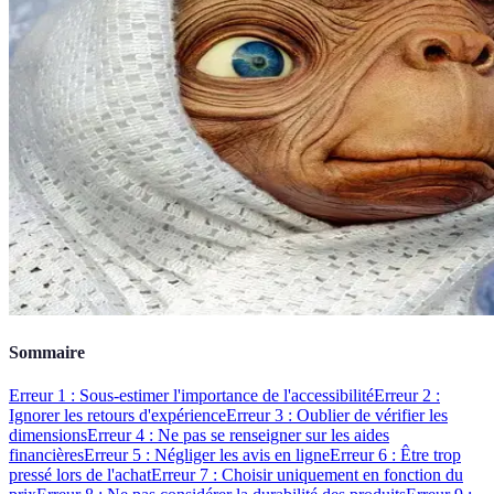
Sommaire
Erreur 1 : Sous-estimer l'importance de l'accessibilité
Erreur 2 :
Ignorer les retours d'expérience
Erreur 3 : Oublier de vérifier les
dimensions
Erreur 4 : Ne pas se renseigner sur les aides
financières
Erreur 5 : Négliger les avis en ligne
Erreur 6 : Être trop
pressé lors de l'achat
Erreur 7 : Choisir uniquement en fonction du