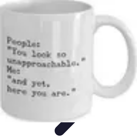
Shopping Accessible
Compréhension de l'accessibilité
Accessibilité
Guides pratiques
Guide
Pratique
Mode Accessible
Shopping Accessible