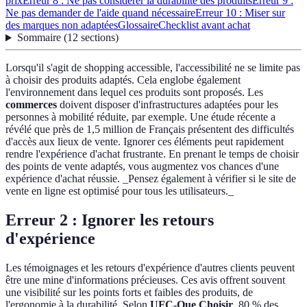
prix
Erreur 8 : Ne pas considérer la durabilité des produits
Erreur 9 :
Ne pas demander de l'aide quand nécessaire
Erreur 10 : Miser sur
des marques non adaptées
Glossaire
Checklist avant achat
Sommaire
(
12
sections
)
Lorsqu'il s'agit de shopping accessible, l'accessibilité ne se limite pas
à choisir des produits adaptés. Cela englobe également
l'environnement dans lequel ces produits sont proposés. Les
commerces
doivent disposer d'infrastructures adaptées pour les
personnes à mobilité réduite, par exemple. Une étude récente a
révélé que près de 1,5 million de Français présentent des difficultés
d'accès aux lieux de vente. Ignorer ces éléments peut rapidement
rendre l'expérience d'achat frustrante. En prenant le temps de choisir
des points de vente adaptés, vous augmentez vos chances d'une
expérience d'achat réussie. _Pensez également à vérifier si le site de
vente en ligne est optimisé pour tous les utilisateurs._
Erreur 2 : Ignorer les retours
d'expérience
Les témoignages et les retours d'expérience d'autres clients peuvent
être une mine d'informations précieuses. Ces avis offrent souvent
une visibilité sur les points forts et faibles des produits, de
l'ergonomie à la durabilité. Selon
UFC-Que Choisir
, 80 % des