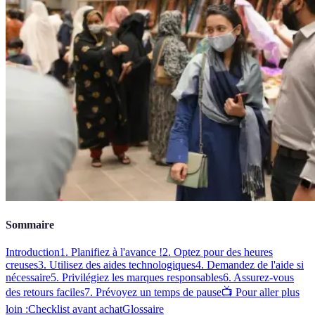
Sommaire
Introduction
1. Planifiez à l'avance !
2. Optez pour des heures
creuses
3. Utilisez des aides technologiques
4. Demandez de l'aide si
nécessaire
5. Privilégiez les marques responsables
6. Assurez-vous
des retours faciles
7. Prévoyez un temps de pause
📺 Pour aller plus
loin :
Checklist avant achat
Glossaire