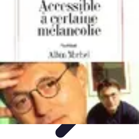
Shopping Accessible
Compréhension de l'accessibilité
Accessibilité
Guides pratiques
Guide
Pratique
Mode Accessible
Shopping Accessible