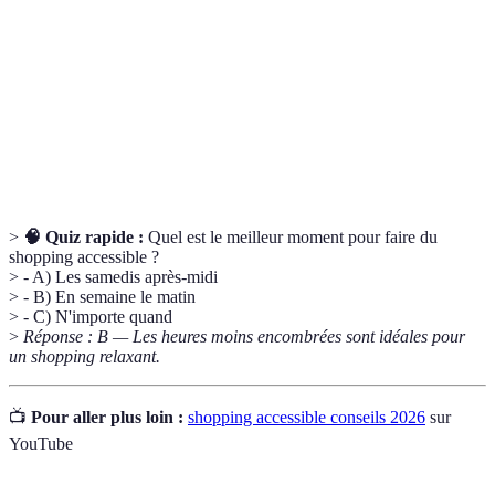
personne d'y accéder facilement.
Politique ou état d'intégrer des personnes diverses
Inclusion
dans les activités quotidiennes.
Politique de
Règles d'un magasin concernant le retour des
retour
produits achetés.
>
🧠 Quiz rapide :
Quel est le meilleur moment pour faire du
shopping accessible ?
> - A) Les samedis après-midi
> - B) En semaine le matin
> - C) N'importe quand
>
Réponse : B — Les heures moins encombrées sont idéales pour
un shopping relaxant.
📺
Pour aller plus loin :
shopping accessible conseils 2026
sur
YouTube