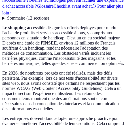
l'accessibilité ?
Quelles technologies peuvent faciliter une expérience
d'achat accessible ?
Glossaire
Checklist avant achat
📺 Pour aller plus
loin :
Sommaire
(
12
sections
)
Le
shopping accessible
désigne les efforts déployés pour rendre
l'achat de produits et services accessible à tous, y compris aux
personnes en situation de handicap. C'est un enjeu sociétal majeur.
D'après une étude de
l'INSEE
, environ 12 millions de Français
souffrent d'un handicap, rendant nécessaire l'adaptation des
méthodes de consommation. Les obstacles variés incluent les
barrières physiques, comme l'inaccessibilité des magasins, et les
barrières numériques, telles que des sites e-commerce non optimisés.
En 2026, de nombreux progrès ont été réalisés, mais des défis
persistent. Par exemple, lors de nos tests d'accessibilité sur divers
sites web, nous avons constaté que certains ne respectaient pas les
normes WCAG (Web Content Accessibility Guidelines). Cela a un
impact direct sur l'expérience utilisateur. Les retours des
consommateurs montrent que des améliorations sont encore
nécessaires dans la conception des interfaces et la communication
des informations essentielles.
Les entreprises doivent donc adopter une approche proactive pour
évaluer et améliorer l’accessibilité de leurs solutions. Cela comprend