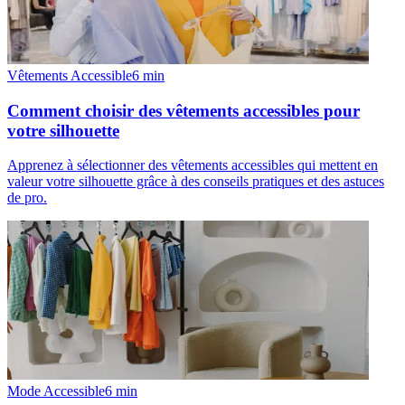
Vêtements Accessible
6
min
Comment choisir des vêtements accessibles pour
votre silhouette
Apprenez à sélectionner des vêtements accessibles qui mettent en
valeur votre silhouette grâce à des conseils pratiques et des astuces
de pro.
Mode Accessible
6
min