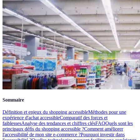
Sommaire
Définition et enjeux du shopping accessible
Méthodes pour une
expérience d'achat accessible
Comparatif des forces et
faiblesses
Analyse des tendances et chiffres clés
FAQ
Quels sont les
principaux défis du shopping accessible ?
Comment améliorer
l'accessibilité de mon site e-commerce ?
Pourquoi investir dans