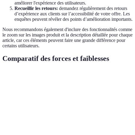
améliorer l'expérience des utilisateurs.
Recueillir les retours:
demandez régulièrement des retours
d’expérience aux clients sur l’accessibilité de votre offre. Les
enquêtes peuvent révéler des points d’amélioration importants.
Nous recommandons également d'inclure des fonctionnalités comme
le zoom sur les images produit et la description détaillée pour chaque
article, car ces éléments peuvent faire une grande différence pour
certains utilisateurs.
Comparatif des forces et faiblesses
Critère
Option A : Magasin physique
Option B : E-com
Accessibilité
Partielle (barrières physiques)
Bonne (si optimisé)
réelle
Expérience
Locale et personnelle
Anonyme, manque d
utilisateur
Coûts de