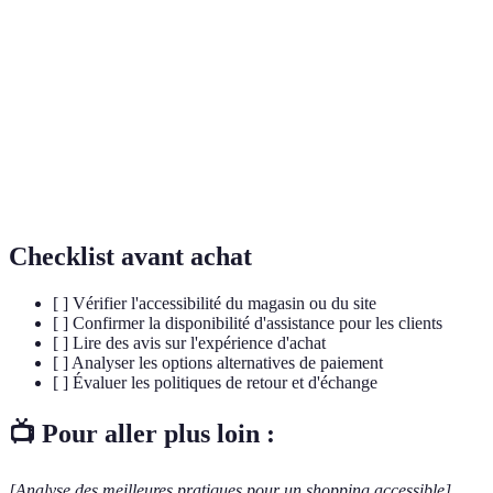
numérique
handicapées.
Web Content Accessibility Guidelines, norme
WCAG
définissant des critères d’accessibilité pour le web.
Approche design visant à optimiser les produits
Design
pour le maximum d’utilisateurs, peu importe leurs
inclusif
capacités.
Checklist avant achat
[ ] Vérifier l'accessibilité du magasin ou du site
[ ] Confirmer la disponibilité d'assistance pour les clients
[ ] Lire des avis sur l'expérience d'achat
[ ] Analyser les options alternatives de paiement
[ ] Évaluer les politiques de retour et d'échange
📺 Pour aller plus loin :
[Analyse des meilleures pratiques pour un shopping accessible]
,