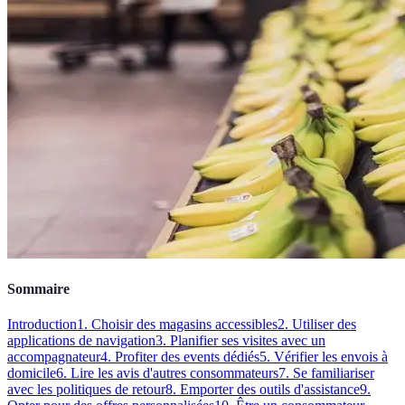
Sommaire
Introduction
1. Choisir des magasins accessibles
2. Utiliser des
applications de navigation
3. Planifier ses visites avec un
accompagnateur
4. Profiter des events dédiés
5. Vérifier les envois à
domicile
6. Lire les avis d'autres consommateurs
7. Se familiariser
avec les politiques de retour
8. Emporter des outils d'assistance
9.