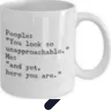
Shopping Accessible
Compréhension de l'accessibilité
Accessibilité
Guides pratiques
Guide
Pratique
Mode Accessible
Shopping Accessible