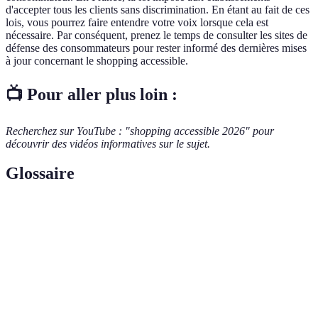
d'accepter tous les clients sans discrimination. En étant au fait de ces
lois, vous pourrez faire entendre votre voix lorsque cela est
nécessaire. Par conséquent, prenez le temps de consulter les sites de
défense des consommateurs pour rester informé des dernières mises
à jour concernant le shopping accessible.
📺 Pour aller plus loin :
Recherchez sur YouTube : "shopping accessible 2026" pour
découvrir des vidéos informatives sur le sujet.
Glossaire
Terme
Définition
Capacité à accéder ou à utiliser des services et des
Accessibilité
installations.
Mobilité
Limitation de la capacité à se déplacer, requérant
réduite
souvent des aménagements spéciaux.