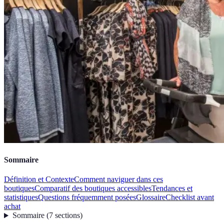
Sommaire
Définition et Contexte
Comment naviguer dans ces
boutiques
Comparatif des boutiques accessibles
Tendances et
statistiques
Questions fréquemment posées
Glossaire
Checklist avant
achat
Sommaire
(
7
sections
)