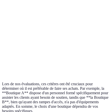
Rampes
A
Oui
Oui
Partiellement
d'accès
r
Équipements
Pas
A
pour
Oui
Oui
disponible
r
handicapés
Largeur des
Adéquate
Restreinte
Adéquate
À
allées
Personnel
Oui
Non
Oui
F
formé
Lors de nos évaluations, ces critères ont été cruciaux pour
déterminer où il est préférable de faire ses achats. Par exemple, la
**Boutique A** dispose d'un personnel formé spécifiquement pour
assister les clients ayant besoin de soutien, tandis que **la Boutique
B**, bien qu'ayant des rampes d'accès, n'a pas d'équipements
adaptés. En somme, le choix d'une boutique dépendra de vos
besoins spécifiques.