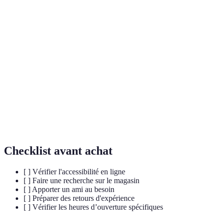
Terme
Définition
Capacité d'un espace à être utilisé et navigué par
Accessibilité
tous, indépendamment de leurs capacités
physiques ou mentales.
Boutique
Magasin conçu pour accueillir les personnes ayant
accessible
des besoins spécifiques d'accès.
Normes
Ensemble de règles et directives visant à garantir
d'accessibilité
que les espaces publics soient accessibles à tous.
Checklist avant achat
[ ] Vérifier l'accessibilité en ligne
[ ] Faire une recherche sur le magasin
[ ] Apporter un ami au besoin
[ ] Préparer des retours d'expérience
[ ] Vérifier les heures d’ouverture spécifiques