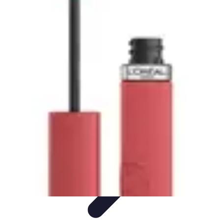
Shopping Accessible
Compréhension de l'accessibilité
Accessibilité
Guides pratiques
Guide
Pratique
Mode Accessible
Shopping Accessible