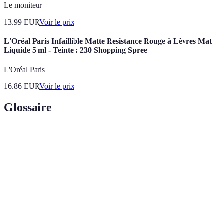
Le moniteur
13.99
EUR
Voir le prix
L'Oréal Paris Infaillible Matte Resistance Rouge à Lèvres Mat
Liquide 5 ml - Teinte : 230 Shopping Spree
L'Oréal Paris
16.86
EUR
Voir le prix
Glossaire
Terme
Définition
Capacité d’un site à être utilisé par tous, y compris
Accessibilité
les personnes handicapées.
Texte
Description textuelle d'une image, utilisée par les
alternatif
lecteurs d'écran.