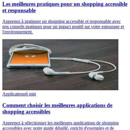
Les meilleures pratiques pour un shopping accessible
et responsable
Apprenez à pratiquer un shopping accessible et responsable avec
nos conseils pratiques pour un impact positif sur votre entourage et
l'environnement.
Applications
6
min
Comment choisir les meilleures applications de
shopping accessibles
Apprenez à sélectionner les meilleures applications de shopping
accessibles avec notre guide détaillé, enrichi d'exemples et de