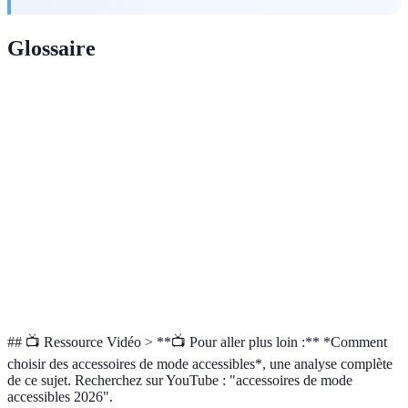
Glossaire
Terme
Définition
Capacité d'une personne à utiliser des produits ou
Accessibilité
services sans difficulté
Science qui vise à optimiser le confort et
Ergonomie
l'efficacité dans la conception
Styles
Designs qui prennent en compte la diversité des
inclusifs
besoins en matière de mode
## 📺 Ressource Vidéo > **📺 Pour aller plus loin :** *Comment
choisir des accessoires de mode accessibles*, une analyse complète
de ce sujet. Recherchez sur YouTube : "accessoires de mode
accessibles 2026".