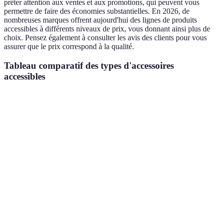
prêter attention aux ventes et aux promotions, qui peuvent vous
permettre de faire des économies substantielles. En 2026, de
nombreuses marques offrent aujourd'hui des lignes de produits
accessibles à différents niveaux de prix, vous donnant ainsi plus de
choix. Pensez également à consulter les avis des clients pour vous
assurer que le prix correspond à la qualité.
Tableau comparatif des types d'accessoires
accessibles
Type d'accessoire
Avantages
Inconvénients
Idéal p
Personne
Sacs à main
Facilité d'accès
Peut être cher
mobilité
réduite
Port des
Difficiles à
Montres faciles
Pratiques
personne
trouver
handicap
Sensibili
Protection