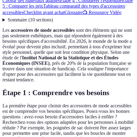
Choisir des matériaux adaptés
Étape 4 : Considérer l'esthétique
Étape
5 : Comparer les prix
Tableau comparatif des types d'accessoires
accessibles
Checklist avant achat
Glossaire
📺 Ressource Vidéo
Sommaire
(
10
sections
)
Les
accessoires de mode accessibles
sont des éléments qui ne sont
pas seulement esthétiques, mais qui répondent également à des
besoins spécifiques d'accessibilité. En 2026, le monde de la mode a
évolué pour devenir plus inclusif, permettant à tous d'exprimer leur
style personnel, quelle que soit leur condition physique. Selon une
étude de l'
Institut National de la Statistique et des Études
Économiques (INSEE)
, près de 20% de la population française se
trouve dans une situation de handicap. Cela souligne l'importance
d'opter pour des accessoires qui facilitent la vie quotidienne tout en
restant tendance.
Étape 1 : Comprendre vos besoins
La première étape pour choisir des accessoires de mode accessibles
est de comprendre vos besoins spécifiques. Posez-vous les bonnes
questions : avez-vous besoin d'accessoires faciles à enfiler ?
Recherchez-vous des options adaptées pour les personnes à mobilité
réduite ? Par exemple, les poignées de sac doivent être assez larges
pour permettre une prise facile, tandis que les boucles de montre