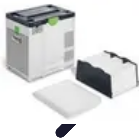
Shopping Accessible
Compréhension de l'accessibilité
Accessibilité
Guides pratiques
Guide
Pratique
Mode Accessible
Shopping Accessible