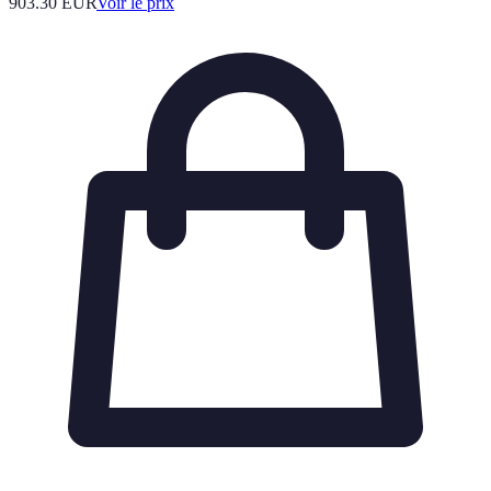
903.30
EUR
Voir le prix