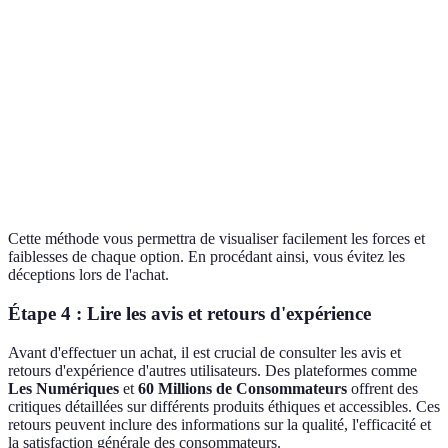
Éthique
Haute
Moyenne
Élevée
Idéal
Choix
Accessibilité
Élevée
Moyenne
Faible
raisonnab
100%
70%
Non
Durabilité
Écologiq
recyclé
recyclé
recyclé
Prix
20€
15€
30€
Abordabl
Cette méthode vous permettra de visualiser facilement les forces et
faiblesses de chaque option. En procédant ainsi, vous évitez les
déceptions lors de l'achat.
Étape 4 : Lire les avis et retours d'expérience
Avant d'effectuer un achat, il est crucial de consulter les avis et
retours d'expérience d'autres utilisateurs. Des plateformes comme
Les Numériques
et
60 Millions de Consommateurs
offrent des
critiques détaillées sur différents produits éthiques et accessibles. Ces
retours peuvent inclure des informations sur la qualité, l'efficacité et
la satisfaction générale des consommateurs.