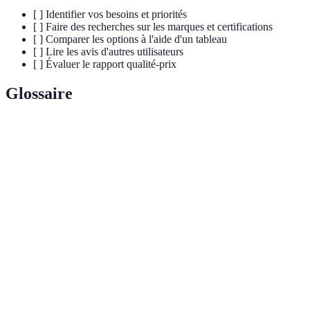
[ ] Identifier vos besoins et priorités
[ ] Faire des recherches sur les marques et certifications
[ ] Comparer les options à l'aide d'un tableau
[ ] Lire les avis d'autres utilisateurs
[ ] Évaluer le rapport qualité-prix
Glossaire
Terme
Définition
Produits
Produits fabriqués dans le respect des droits de
éthiques
l'homme et de l'environnement.
Capacité à se procurer des produits sans obstacle
Accessibilité
économique ou physique.
Capacité d'un produit à durer dans le temps sans
Durabilité
nécessiter de remplacements fréquents.