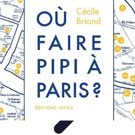
Shopping Accessible
Compréhension de l'accessibilité
Accessibilité
Guides pratiques
Guide
Pratique
Mode Accessible
Shopping Accessible