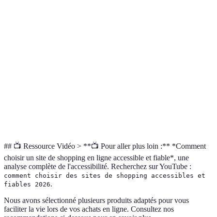
Terme
Définition
Capacité d’un site à être utilisé par toutes les
Accessibilité
personnes, y compris celles ayant des handicaps.
Protocole sécurisé utilisé pour chiffrer les données
HTTPS
échangées entre l'utilisateur et le site.
Service
Ensemble de services qui aident les consommateurs
client
à résoudre des problèmes liés à leurs achats.
## 📺 Ressource Vidéo > **📺 Pour aller plus loin :** *Comment
choisir un site de shopping en ligne accessible et fiable*, une
analyse complète de l'accessibilité. Recherchez sur YouTube :
comment choisir des sites de shopping accessibles et
.
fiables 2026
Nous avons sélectionné plusieurs produits adaptés pour vous
faciliter la vie lors de vos achats en ligne. Consultez nos