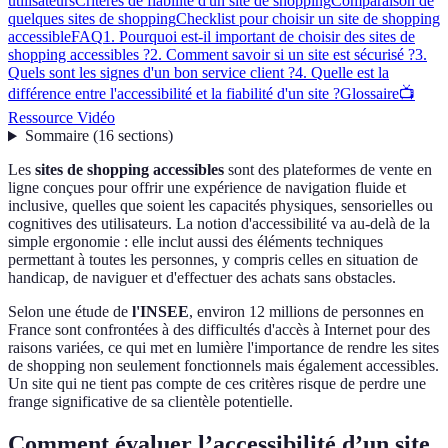
utilisateurs
Critères de fiabilité d'un site de shopping
Comparaison de
quelques sites de shopping
Checklist pour choisir un site de shopping
accessible
FAQ
1. Pourquoi est-il important de choisir des sites de
shopping accessibles ?
2. Comment savoir si un site est sécurisé ?
3.
Quels sont les signes d'un bon service client ?
4. Quelle est la
différence entre l'accessibilité et la fiabilité d'un site ?
Glossaire
📺
Ressource Vidéo
Sommaire
(
16
sections
)
Les
sites de shopping accessibles
sont des plateformes de vente en
ligne conçues pour offrir une expérience de navigation fluide et
inclusive, quelles que soient les capacités physiques, sensorielles ou
cognitives des utilisateurs. La notion d'accessibilité va au-delà de la
simple ergonomie : elle inclut aussi des éléments techniques
permettant à toutes les personnes, y compris celles en situation de
handicap, de naviguer et d'effectuer des achats sans obstacles.
Selon une étude de
l'INSEE
, environ 12 millions de personnes en
France sont confrontées à des difficultés d'accès à Internet pour des
raisons variées, ce qui met en lumière l'importance de rendre les sites
de shopping non seulement fonctionnels mais également accessibles.
Un site qui ne tient pas compte de ces critères risque de perdre une
frange significative de sa clientèle potentielle.
Comment évaluer l’accessibilité d’un site