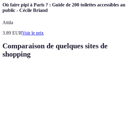
Où faire pipi à Paris ? : Guide de 200 toilettes accessibles au
public - Cécile Briand
Attila
3.89
EUR
Voir le prix
Comparaison de quelques sites de
shopping
Critère
Site A
Site B
Site C
Verdict
Site B
Accessibilité
✅
✅
❌
recommandé
Site A et B
Sécurité
HTTPS
HTTPS
HTTP
meilleurs
Politique de
30
Site C le
15 jours
60 jours
retour
jours
plus flexible