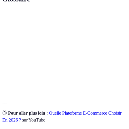
Terme
Définition
Normes internationales pour rendre le contenu web
WCAG
accessible aux personnes avec diverses incapacités.
Design
Méthode de conception de sites web qui s'adaptent
Responsive
aux différentes tailles d'écran.
Logiciels qui permettent aux utilisateurs aveugles ou
Lecteurs
malvoyants de lire le contenu affiché sur les
d'écran
ordinateurs.
---
📺
Pour aller plus loin :
Quelle Plateforme E-Commerce Choisir
En 2026 ?
sur YouTube