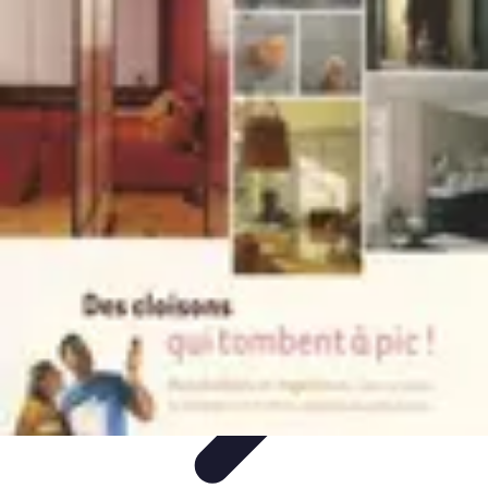
Shopping Accessible
Compréhension de l'accessibilité
Accessibilité
Guides pratiques
Guide
Pratique
Mode Accessible
Shopping Accessible