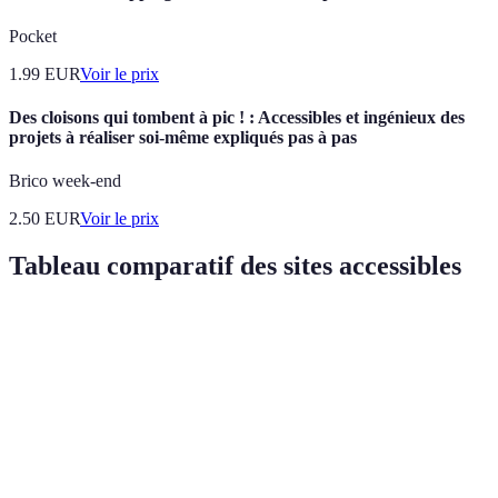
Pocket
1.99
EUR
Voir le prix
Des cloisons qui tombent à pic ! : Accessibles et ingénieux des
projets à réaliser soi-même expliqués pas à pas
Brico week-end
2.50
EUR
Voir le prix
Tableau comparatif des sites accessibles
Critère
Site A
Site B
Site C
Verdict
Conformité
Site A et C
Oui
Non
Oui
WCAG
recommandés
Design
Site A et B
Oui
Oui
Non
Responsive
recommandés