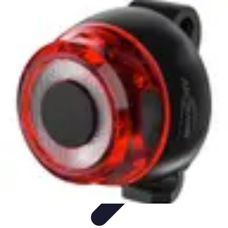
Shopping Accessible
Compréhension de l'accessibilité
Accessibilité
Guides pratiques
Guide
Pratique
Mode Accessible
Shopping Accessible