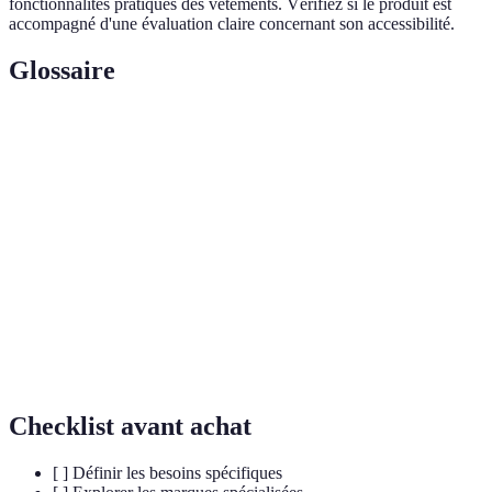
fonctionnalités pratiques des vêtements. Vérifiez si le produit est
accompagné d'une évaluation claire concernant son accessibilité.
Glossaire
Terme
Définition
Vêtements
Vêtements conçus pour répondre aux besoins de
accessibles
mobilité et de confort spécifiques.
Types de
Différentes classifications de matériaux utilisées dans
tissus
la confection de vêtements, influençant le confort.
Coupe
Style de vêtement qui épouse les formes du corps
ajustée
pour une silhouette plus définie.
Checklist avant achat
[ ] Définir les besoins spécifiques