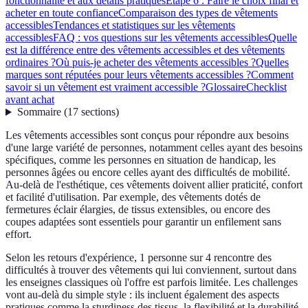
fonctionnalité et aux détails pratiques
Étape 6 : Faire le choix final et
acheter en toute confiance
Comparaison des types de vêtements
accessibles
Tendances et statistiques sur les vêtements
accessibles
FAQ : vos questions sur les vêtements accessibles
Quelle
est la différence entre des vêtements accessibles et des vêtements
ordinaires ?
Où puis-je acheter des vêtements accessibles ?
Quelles
marques sont réputées pour leurs vêtements accessibles ?
Comment
savoir si un vêtement est vraiment accessible ?
Glossaire
Checklist
avant achat
Sommaire
(
17
sections
)
Les vêtements accessibles sont conçus pour répondre aux besoins
d'une large variété de personnes, notamment celles ayant des besoins
spécifiques, comme les personnes en situation de handicap, les
personnes âgées ou encore celles ayant des difficultés de mobilité.
Au-delà de l'esthétique, ces vêtements doivent allier praticité, confort
et facilité d'utilisation. Par exemple, des vêtements dotés de
fermetures éclair élargies, de tissus extensibles, ou encore des
coupes adaptées sont essentiels pour garantir un enfilement sans
effort.
Selon les retours d'expérience, 1 personne sur 4 rencontre des
difficultés à trouver des vêtements qui lui conviennent, surtout dans
les enseignes classiques où l'offre est parfois limitée. Les challenges
vont au-delà du simple style : ils incluent également des aspects
pratiques comme la sturdiness des tissus, la flexibilité et la durabilité.