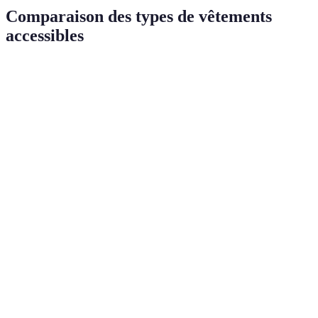
Comparaison des types de vêtements
accessibles
Type de vêtement
Avantages
Inconvénients
Idéal pour
Vêtements avec
Pratique à
Peut manquer
Personnes
des fermetures
enfiler
de style
âgées
faciles
Peut ne pas
Vêtements
Confort et
Tous les
convenir pour
élastiques
mobilité
âges
tous les looks
Peuvent
Facilité de
Mobilité
Vêtements amples
sembler moins
mouvement
réduite
élégants
Vêtements avec
Soutien
Coût souvent
Sportifs ou
soutien intégré
accru
plus élevé
actifs