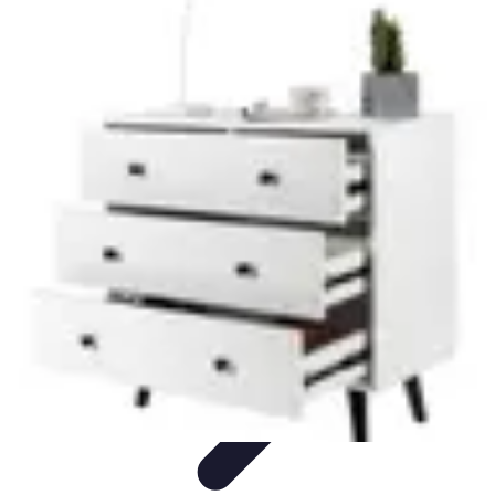
Shopping Accessible
Compréhension de l'accessibilité
Accessibilité
Guides pratiques
Guide
Pratique
Mode Accessible
Shopping Accessible