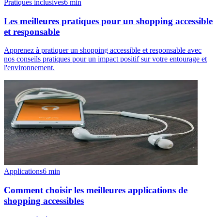
Pratiques inclusives
6
min
Les meilleures pratiques pour un shopping accessible
et responsable
Apprenez à pratiquer un shopping accessible et responsable avec
nos conseils pratiques pour un impact positif sur votre entourage et
l'environnement.
Applications
6
min
Comment choisir les meilleures applications de
shopping accessibles