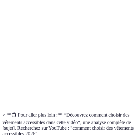
Terme
Définition
Vêtements conçus pour répondre aux besoins
Vêtements
spécifiques de diverses personnes, en tenant compte
accessibles
des différences physiques et des préférences de style.
Pratique d'intégrer des personnes de divers horizons
Inclusion
et capacités dans toutes les aspects de la vie, y
compris la mode.
Sciences qui étudie l’utilisation de l’homme par ses
Ergonomie
outils, liée ici aux vêtements qui doivent être
confortables et fonctionnels.
> **📺 Pour aller plus loin :** *Découvrez comment choisir des
vêtements accessibles dans cette vidéo*, une analyse complète de
[sujet]. Recherchez sur YouTube : "comment choisir des vêtements
accessibles 2026".