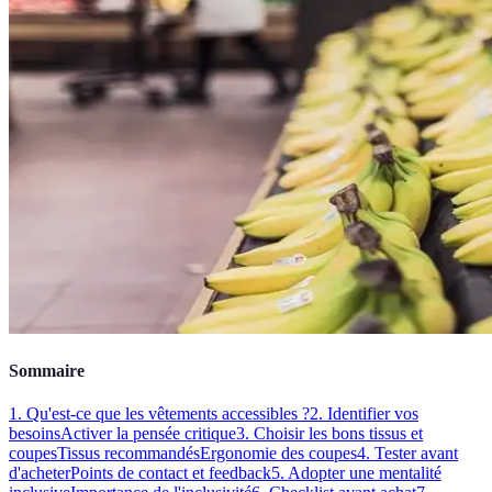
Sommaire
1. Qu'est-ce que les vêtements accessibles ?
2. Identifier vos
besoins
Activer la pensée critique
3. Choisir les bons tissus et
coupes
Tissus recommandés
Ergonomie des coupes
4. Tester avant
d'acheter
Points de contact et feedback
5. Adopter une mentalité