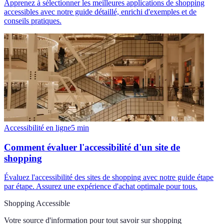
Apprenez à sélectionner les meilleures applications de shopping
accessibles avec notre guide détaillé, enrichi d'exemples et de
conseils pratiques.
Accessibilité en ligne
5
min
Comment évaluer l'accessibilité d'un site de
shopping
Évaluez l'accessibilité des sites de shopping avec notre guide étape
par étape. Assurez une expérience d'achat optimale pour tous.
Shopping Accessible
Votre source d'information pour tout savoir sur
shopping