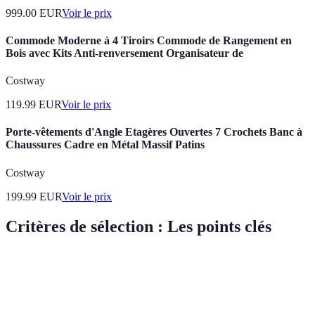
999.00
EUR
Voir le prix
Commode Moderne à 4 Tiroirs Commode de Rangement en
Bois avec Kits Anti-renversement Organisateur de
Costway
119.99
EUR
Voir le prix
Porte-vêtements d'Angle Etagères Ouvertes 7 Crochets Banc à
Chaussures Cadre en Métal Massif Patins
Costway
199.99
EUR
Voir le prix
Critères de sélection : Les points clés
Critère
Importance
Exemple de caractéristique
Com
Préf
Très