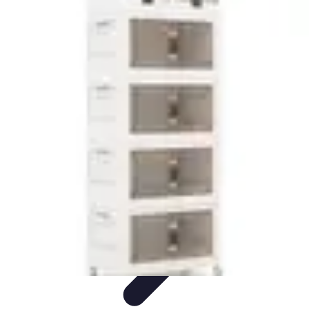
Shopping Accessible
Compréhension de l'accessibilité
Accessibilité
Guides pratiques
Guide
Pratique
Mode Accessible
Shopping Accessible