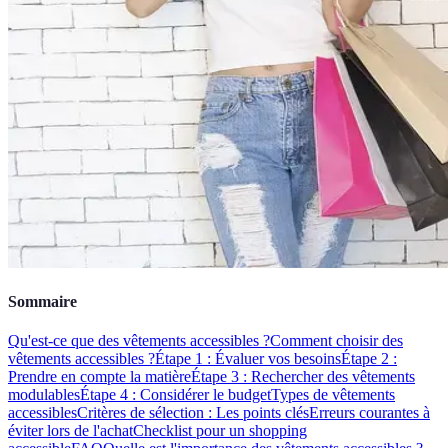
Sommaire
Qu'est-ce que des vêtements accessibles ?
Comment choisir des
vêtements accessibles ?
Étape 1 : Évaluer vos besoins
Étape 2 :
Prendre en compte la matière
Étape 3 : Rechercher des vêtements
modulables
Étape 4 : Considérer le budget
Types de vêtements
accessibles
Critères de sélection : Les points clés
Erreurs courantes à
éviter lors de l'achat
Checklist pour un shopping