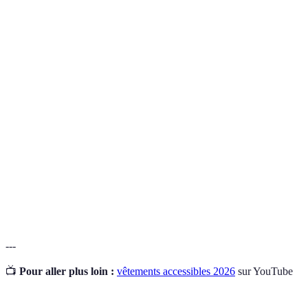
Terme
Définition
Vêtements
Vêtements qui peuvent être portés de différentes
modulables
manières ou ajustés selon les besoins.
Capacité à effectuer des mouvements précis avec les
Dextérité
mains, souvent impactée par certaines conditions
médicales.
Principe qui consiste à créer des produits qui
Inclusivité
conviennent à toutes les personnes, quelle que soit
leur condition physique ou leur style.
---
📺
Pour aller plus loin :
vêtements accessibles 2026
sur YouTube