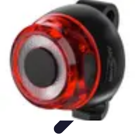
Shopping Accessible
Compréhension de l'accessibilité
Accessibilité
Guides pratiques
Guide
Pratique
Mode Accessible
Shopping Accessible