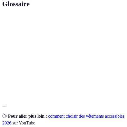
Glossaire
Terme
Définition
Vêtements adaptés aux besoins spécifiques des
Vêtements
personnes avec des limitations physiques ou
accessibles
sensorielles.
Matériaux
Tissus qui peuvent s'étendre offrant confort et liberté
extensibles
de mouvement.
Coupe
Style de vêtement qui permet une plus grande liberté
ample
de mouvement et un enfilage facile.
---
📺
Pour aller plus loin :
comment choisir des vêtements accessibles
2026
sur YouTube