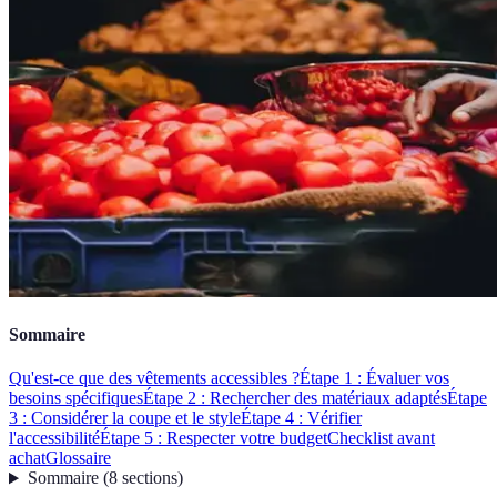
Sommaire
Qu'est-ce que des vêtements accessibles ?
Étape 1 : Évaluer vos
besoins spécifiques
Étape 2 : Rechercher des matériaux adaptés
Étape
3 : Considérer la coupe et le style
Étape 4 : Vérifier
l'accessibilité
Étape 5 : Respecter votre budget
Checklist avant
achat
Glossaire
Sommaire
(
8
sections
)