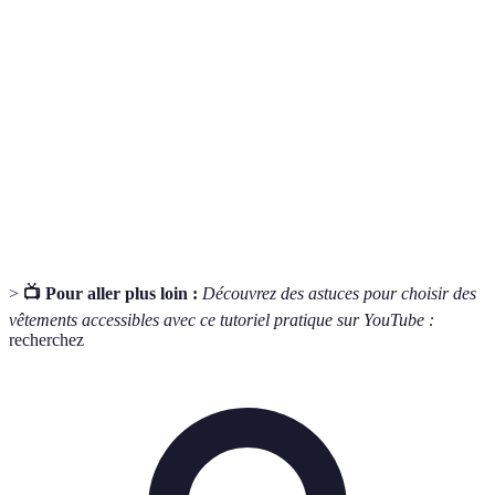
Vêtements conçus pour faciliter habillage et
Vêtements
déshabillage, adaptés à différents degrés de
accessibles
mobilité
Matériaux
Tissus qui offrent confort, souplesse et facilité
adaptatifs
d'entretien pour un usage quotidien
Coupe
Style de vêtements favorisant le mouvement et
fonctionnelle
l'autonomie d'habillage
>
📺 Pour aller plus loin :
Découvrez des astuces pour choisir des
vêtements accessibles avec ce tutoriel pratique sur YouTube :
recherchez