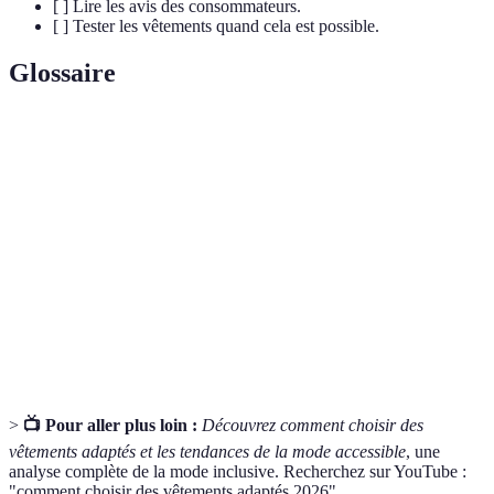
[ ] Lire les avis des consommateurs.
[ ] Tester les vêtements quand cela est possible.
Glossaire
Terme
Définition
Vêtements
Vêtements conçus avec des caractéristiques
adaptés
spécifiques pour des besoins particuliers.
Capacité d'une personne à utiliser un produit ou un
Accessibilité
service.
Confort
Sensation de bien-être lors du port de vêtements.
>
📺 Pour aller plus loin :
Découvrez comment choisir des
vêtements adaptés et les tendances de la mode accessible
, une
analyse complète de la mode inclusive. Recherchez sur YouTube :
"comment choisir des vêtements adaptés 2026".