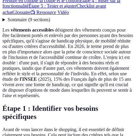
Prendre en compte la coupe et le confort
Étape 4 : Miser sur la
fonctionnalité
Étape 5 : Tester et ajuster
Checklist avant
achat
Glossaire
📺 Ressource Vidéo
Sommaire
(
9
sections
)
Les
vêtements accessibles
désignent des vêtements conçus pour
être facilement portés et enlevés par des personnes ayant des besoins
spécifiques, qu'il s'agisse de handicap physique, de mobilité réduite
ou d'autres critères d'accessibilité. En 2026, le terme prend de plus
en plus d'importance alors que la prise de conscience sociale autour
de l'inclusion et de l'accessibilité continue de croître. L'enjeu ici est
double : d'une part, il s'agit de répondre à des besoins réels et
pratiques, tandis que d'autre part, ces vêtements doivent également
refléter le style et la personnalité de l'individu. En effet, selon une
étude de
l'INSEE
(2025), 15% des Français âgés de plus de 15 ans
vivent avec une forme de handicap, ce qui signifie qu'il est crucial
de disposer d'options de mode dans lesquelles ils peuvent se sentir à
l'aise et représentés.
Étape 1 : Identifier vos besoins
spécifiques
Avant de vous lancer dans le shopping, il est essentiel de définir
clairement vos besoins. Cela peut inclure des critères tels que la