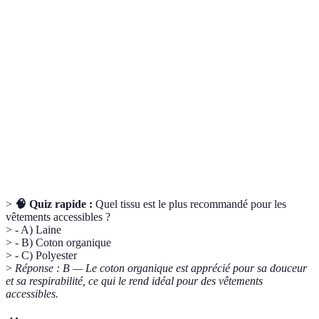
Des vêtements spécifiquement conçus pour être
Vêtements
portés facilement par les personnes ayant des besoins
accessibles
spécifiques liés à leur mobilité ou leur santé.
La manière dont un vêtement est conçu en termes de
Coupe
forme et d'ajustement sur le corps.
Un type de matière conçue pour s'étirer et revenir à
Tissu
sa forme originale, offrant confort et liberté de
stretch
mouvement.
>
🧠 Quiz rapide :
Quel tissu est le plus recommandé pour les
vêtements accessibles ?
> - A) Laine
> - B) Coton organique
> - C) Polyester
>
Réponse : B — Le coton organique est apprécié pour sa douceur
et sa respirabilité, ce qui le rend idéal pour des vêtements
accessibles.