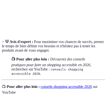
Capacité d'un produit à résister à l'usure et à
Durabilité
conserver sa fonctionnalité sur une longue période.
Engagement
Efforts d'une marque pour contribuer positivement
social
à la société à travers ses pratiques commerciales.
>
💡 Avis d'expert :
Pour maximiser vos chances de succès, prenez
le temps de bien définir vos besoins et n'hésitez pas à tester les
produits avant de vous engager.
📺 Pour aller plus loin :
Découvrez des conseils
pratiques pour faire un shopping accessible en 2026
,
recherchez sur YouTube :
conseils shopping
.
accessible 2026
📺
Pour aller plus loin :
conseils shopping accessible 2026
sur
YouTube