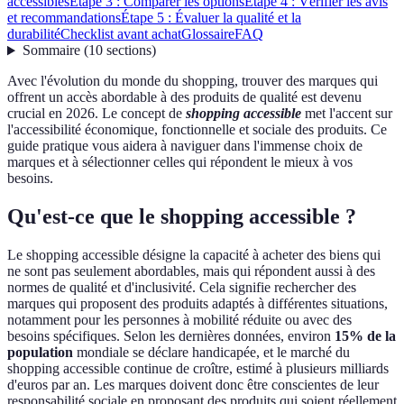
accessibles
Étape 3 : Comparer les options
Étape 4 : Vérifier les avis
et recommandations
Étape 5 : Évaluer la qualité et la
durabilité
Checklist avant achat
Glossaire
FAQ
Sommaire
(
10
sections
)
Avec l'évolution du monde du shopping, trouver des marques qui
offrent un accès abordable à des produits de qualité est devenu
crucial en 2026. Le concept de
shopping accessible
met l'accent sur
l'accessibilité économique, fonctionnelle et sociale des produits. Ce
guide pratique vous aidera à naviguer dans l'immense choix de
marques et à sélectionner celles qui répondent le mieux à vos
besoins.
Qu'est-ce que le shopping accessible ?
Le shopping accessible désigne la capacité à acheter des biens qui
ne sont pas seulement abordables, mais qui répondent aussi à des
normes de qualité et d'inclusivité. Cela signifie rechercher des
marques qui proposent des produits adaptés à différentes situations,
notamment pour les personnes à mobilité réduite ou avec des
besoins spécifiques. Selon les dernières données, environ
15% de la
population
mondiale se déclare handicapée, et le marché du
shopping accessible continue de croître, estimé à plusieurs milliards
d'euros par an. Les marques doivent donc être conscientes de leur
responsabilité sociale en proposant des produits qui soient réellement