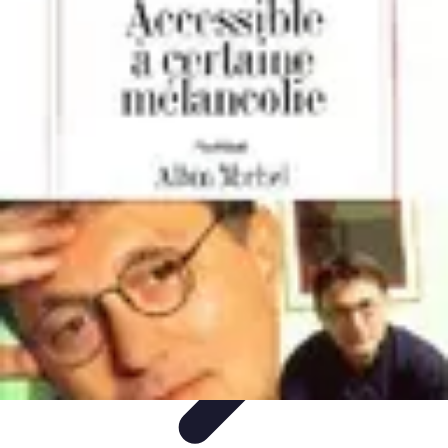
Shopping Accessible
Compréhension de l'accessibilité
Accessibilité
Guides pratiques
Guide
Pratique
Mode Accessible
Shopping Accessible