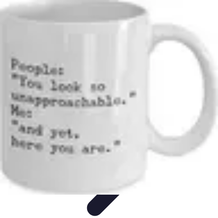
Shopping Accessible
Compréhension de l'accessibilité
Accessibilité
Guides pratiques
Guide
Pratique
Mode Accessible
Shopping Accessible