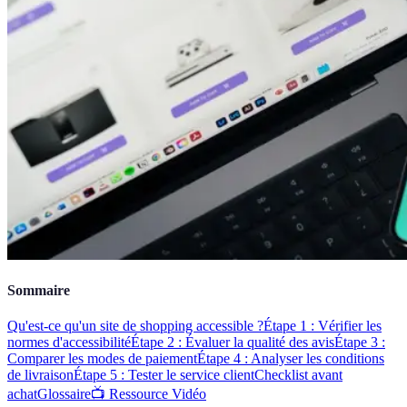
Sommaire
Qu'est-ce qu'un site de shopping accessible ?
Étape 1 : Vérifier les
normes d'accessibilité
Étape 2 : Évaluer la qualité des avis
Étape 3 :
Comparer les modes de paiement
Étape 4 : Analyser les conditions
de livraison
Étape 5 : Tester le service client
Checklist avant
achat
Glossaire
📺 Ressource Vidéo