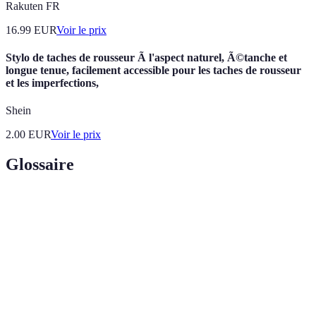
Rakuten FR
16.99
EUR
Voir le prix
Stylo de taches de rousseur Ã l'aspect naturel, Ã©tanche et
longue tenue, facilement accessible pour les taches de rousseur
et les imperfections,
Shein
2.00
EUR
Voir le prix
Glossaire
Terme
Définition
Capacité d'un site web à être utilisable par tous,
Accessibilité
indépendamment de leurs capacités.__
Web Content Accessibility Guidelines ; ensemble de
Normes
recommandations pour rendre le contenu web plus
WCAG