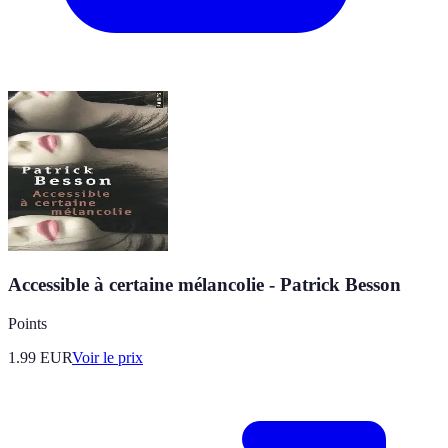
Accessible à certaine mélancolie - Patrick Besson
Points
1.99
EUR
Voir le prix