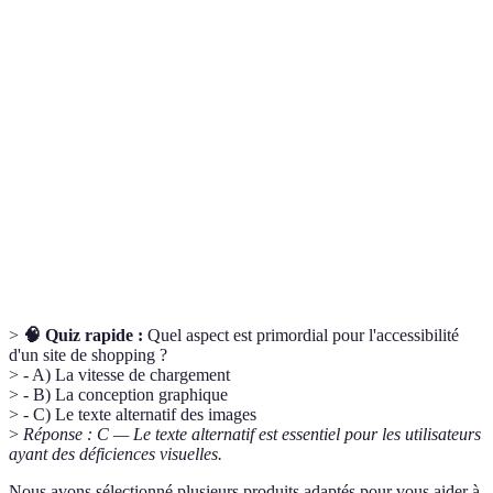
Caractéristiques permettant aux utilisateurs,
Accessibilité
notamment ceux ayant des handicaps, d'accéder à
Web
l'information en ligne.
Texte
Description d'une image permettant aux utilisateurs
alternatif
de lecteurs d'écran de comprendre son contenu.
La facilité avec laquelle un utilisateur peut se
Navigabilité
déplacer sur un site web pour trouver l'information
qu'il recherche.
>
🧠 Quiz rapide :
Quel aspect est primordial pour l'accessibilité
d'un site de shopping ?
> - A) La vitesse de chargement
> - B) La conception graphique
> - C) Le texte alternatif des images
>
Réponse : C — Le texte alternatif est essentiel pour les utilisateurs
ayant des déficiences visuelles.
Nous avons sélectionné plusieurs produits adaptés pour vous aider à