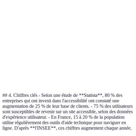
WAVE
fonctionnalités
pour
interface
avancées
débutants
intuitive
Intégré à
Peut être
Parfait pour
Chrome,
Lighthouse
complexe à
les
analyse
interpréter
développeurs
complète
Posent
Outils variés
Excellente
quelques
WebAIM
adaptés aux
ressource
difficultés
utilisateurs
pour tous
d'inscription
## 4. Chiffres clés - Selon une étude de **Statista**, 80 % des
entreprises qui ont investi dans l'accessibilité ont constaté une
augmentation de 25 % de leur base de clients. - 75 % des utilisateurs
sont susceptibles de revenir sur un site accessible, selon des données
d'expérience utilisateur. - En France, 15 à 20 % de la population
utilise régulièrement des outils d'aide technique pour naviguer en
ligne. D'après **l'INSEE**, ces chiffres augmentent chaque année.