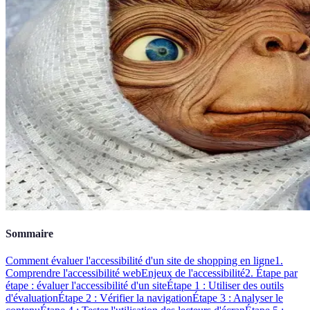
Sommaire
Comment évaluer l'accessibilité d'un site de shopping en ligne
1.
Comprendre l'accessibilité web
Enjeux de l'accessibilité
2. Étape par
étape : évaluer l'accessibilité d'un site
Étape 1 : Utiliser des outils
d'évaluation
Étape 2 : Vérifier la navigation
Étape 3 : Analyser le