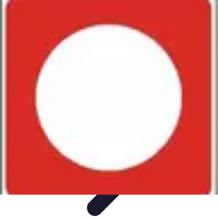
Shopping Accessible
Compréhension de l'accessibilité
Accessibilité
Guides pratiques
Guide
Pratique
Mode Accessible
Shopping Accessible