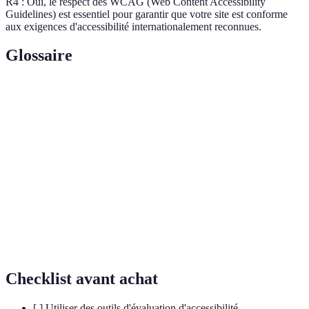
R4 : Oui, le respect des WCAG (Web Content Accessibility
Guidelines) est essentiel pour garantir que votre site est conforme
aux exigences d'accessibilité internationalement reconnues.
Glossaire
Terme
Définition
Accessibilité
Ensemble des pratiques visant à rendre les sites
web
utilisables par tous.
Normes internationales pour l'accessibilité des
WCAG
contenus web.
Lecteurs
Logiciels qui convertissent le texte à l'écran en
d'écran
parole pour les utilisateurs malvoyants.
Checklist avant achat
[ ] Utiliser des outils d'évaluation d'accessibilité