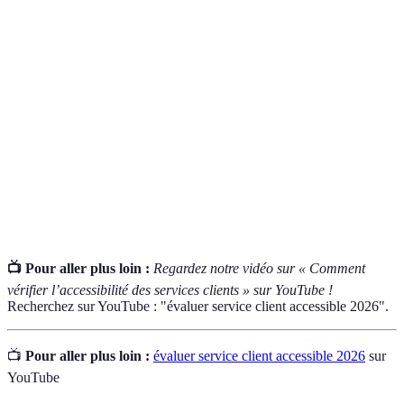
Capacité d'un site à être utilisé par tous, notamment
Accessibilité
les personnes en situation de handicap.
Ensemble des services proposés par une entreprise
Service
pour aider ses clients avant, pendant, et après un
client
achat.
Vitesse avec laquelle un service client répond aux
Réactivité
demandes des clients.
📺 Pour aller plus loin :
Regardez notre vidéo sur « Comment
vérifier l’accessibilité des services clients » sur YouTube !
Recherchez sur YouTube : "évaluer service client accessible 2026".
📺
Pour aller plus loin :
évaluer service client accessible 2026
sur
YouTube