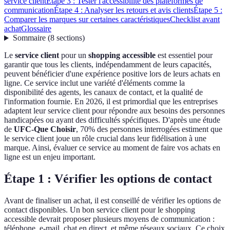
service client
Étape 3 : Tester l'accessibilité des plateformes de
communication
Étape 4 : Analyser les retours et avis clients
Étape 5 :
Comparer les marques sur certaines caractéristiques
Checklist avant
achat
Glossaire
Sommaire
(
8
sections
)
Le
service client
pour un
shopping accessible
est essentiel pour
garantir que tous les clients, indépendamment de leurs capacités,
peuvent bénéficier d'une expérience positive lors de leurs achats en
ligne. Ce service inclut une variété d'éléments comme la
disponibilité des agents, les canaux de contact, et la qualité de
l'information fournie. En 2026, il est primordial que les entreprises
adaptent leur service client pour répondre aux besoins des personnes
handicapées ou ayant des difficultés spécifiques. D'après une étude
de
UFC-Que Choisir
, 70% des personnes interrogées estiment que
le service client joue un rôle crucial dans leur fidélisation à une
marque. Ainsi, évaluer ce service au moment de faire vos achats en
ligne est un enjeu important.
Étape 1 : Vérifier les options de contact
Avant de finaliser un achat, il est conseillé de vérifier les options de
contact disponibles. Un bon service client pour le shopping
accessible devrait proposer plusieurs moyens de communication :
téléphone, e-mail, chat en direct, et même réseaux sociaux. Ce choix