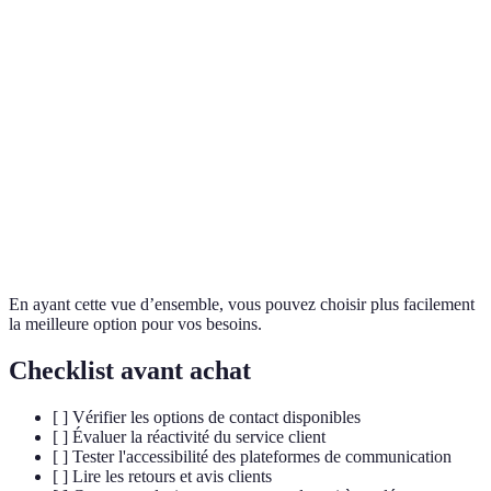
rapide
Marqu
Conforme
Non
Conforme
A et C
Accessibilité
W3C
conforme
W3C
sont
fiable
Marqu
Très
C reço
Avis clients
Positifs
Mitigés
positifs
plus
d'étoil
En ayant cette vue d’ensemble, vous pouvez choisir plus facilement
la meilleure option pour vos besoins.
Checklist avant achat
[ ] Vérifier les options de contact disponibles
[ ] Évaluer la réactivité du service client
[ ] Tester l'accessibilité des plateformes de communication
[ ] Lire les retours et avis clients