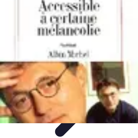
Shopping Accessible
Compréhension de l'accessibilité
Accessibilité
Guides pratiques
Guide
Pratique
Mode Accessible
Shopping Accessible