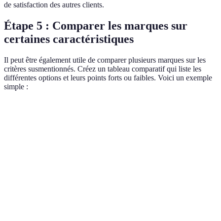
de satisfaction des autres clients.
Étape 5 : Comparer les marques sur
certaines caractéristiques
Il peut être également utile de comparer plusieurs marques sur les
critères susmentionnés. Créez un tableau comparatif qui liste les
différentes options et leurs points forts ou faibles. Voici un exemple
simple :
Critère
Marque A
Marque B
Marque C
Verdi
5
Marqu
3
Options de
(téléphone,
4 (chat,
A est 
(téléphone,
contact
chat,
email)
plus
email)
email)
access
Marqu
C est 
Réactivité
1h
2h
30m
plus