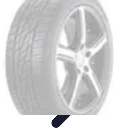
Shopping Accessible
Compréhension de l'accessibilité
Accessibilité
Guides pratiques
Guide
Pratique
Mode Accessible
Shopping Accessible