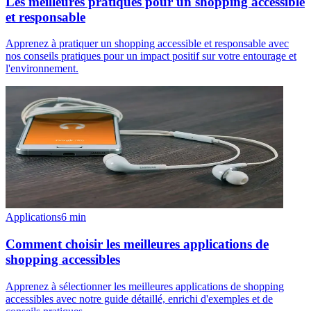
Les meilleures pratiques pour un shopping accessible
et responsable
Apprenez à pratiquer un shopping accessible et responsable avec
nos conseils pratiques pour un impact positif sur votre entourage et
l'environnement.
Applications
6
min
Comment choisir les meilleures applications de
shopping accessibles
Apprenez à sélectionner les meilleures applications de shopping
accessibles avec notre guide détaillé, enrichi d'exemples et de