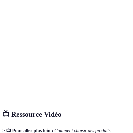
Terme
Définition
Articles conçus pour être utilisés par le plus
Produits
grand nombre, y compris les personnes avec des
accessibles
handicaps.
Un label indiquant qu'un produit a été vérifié
Label Gage
pour sa conformité avec les normes
d'Accessibilité
d'accessibilité.
Outils ou appareils qui aident les personnes avec
Technologies
des limitations à accomplir des tâches
d'assistance
quotidiennes.
📺 Ressource Vidéo
>
📺 Pour aller plus loin :
Comment choisir des produits