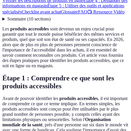
Vérifier les descriptions de produits en ligne
Étape 4 : Demander des
informations en magasin
Étape 5 : Utiliser des outils et applications
spécialisés
Checklist avant achat
Glossaire
FAQ
📺 Ressource Vidéo
Sommaire
(
10
sections
)
Les
produits accessibles
sont devenus un enjeu crucial pour
garantir que tout le monde puisse bénéficier des mêmes services et
produits, quel que soit son état de santé ou ses capacités. En 2026,
alors que de plus en plus de personnes prennent conscience de
l'importance de l'accessibilité dans les achats, il est essentiel de
savoir comment reconnaître ces produits. Cet article vous fournira
des étapes pratiques pour identifier les produits accessibles, que ce
soit en ligne ou en magasin.
Étape 1 : Comprendre ce que sont les
produits accessibles
Avant de pouvoir identifier les
produits accessibles
, il est important
de comprendre ce que ce terme implique. En termes simples, les
produits accessibles sont conçus pour être utilisables par le plus
grand nombre de personnes possible, y compris celles ayant des
limitations physiques ou sensorielles. Selon l'
Organisation
mondiale de la santé
, près d'une personne sur six dans le monde vit
avec une forme de handicap. Cela souligne l'importance d'avoir des