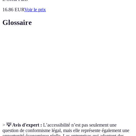
16.86
EUR
Voir le prix
Glossaire
Terme
Définition
Capacité à accéder aux biens et services, quelle que
Accessibilité
soit la condition de la personne.
Politique
Stratégie mise en place par une entreprise pour
d'inclusion
favoriser l'accès à tous.
Technologies
Outils ou dispositifs qui aident les personnes à
d'assistance
surmonter leurs limitations fonctionnelles.
>
💡 Avis d'expert :
L’accessibilité n’est pas seulement une
question de conformisme légal, mais elle représente également une
opportunité économique réelle. Les entreprises qui adoptent des