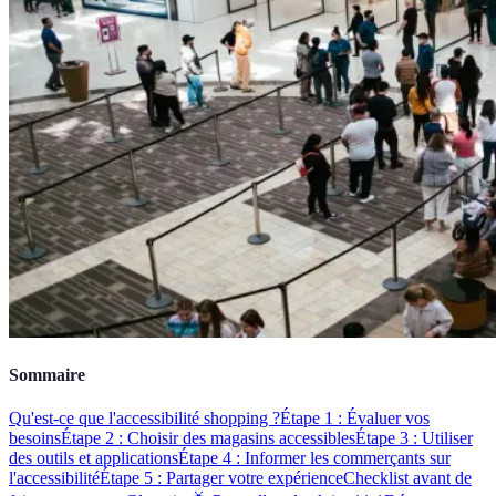
Sommaire
Qu'est-ce que l'accessibilité shopping ?
Étape 1 : Évaluer vos
besoins
Étape 2 : Choisir des magasins accessibles
Étape 3 : Utiliser
des outils et applications
Étape 4 : Informer les commerçants sur
l'accessibilité
Étape 5 : Partager votre expérience
Checklist avant de