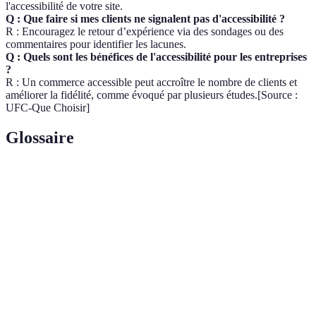
l'accessibilité de votre site.
Q : Que faire si mes clients ne signalent pas d'accessibilité ?
R : Encouragez le retour d’expérience via des sondages ou des
commentaires pour identifier les lacunes.
Q : Quels sont les bénéfices de l'accessibilité pour les entreprises
?
R : Un commerce accessible peut accroître le nombre de clients et
améliorer la fidélité, comme évoqué par plusieurs études.[Source :
UFC-Que Choisir]
Glossaire
Terme
Définition
Ensemble des pratiques visant à rendre les
Accessibilité
produits numériques utilisables par toutes, y
numérique
compris les personnes avec des handicaps.
Diminution, temporaire ou permanente, d'une ou
Handicap
plusieurs fonctions physiques, sensorielles ou
psychiques.