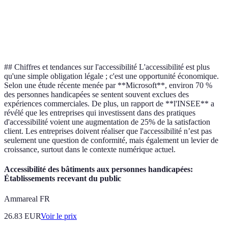
Retour
Utile
Peut varier
d'information
mais
Avis clients
selon les
précieux et
nécessite
utilisateurs
immédiat
traitement
## Chiffres et tendances sur l'accessibilité L'accessibilité est plus
qu'une simple obligation légale ; c'est une opportunité économique.
Selon une étude récente menée par **Microsoft**, environ 70 %
des personnes handicapées se sentent souvent exclues des
expériences commerciales. De plus, un rapport de **l'INSEE** a
révélé que les entreprises qui investissent dans des pratiques
d'accessibilité voient une augmentation de 25% de la satisfaction
client. Les entreprises doivent réaliser que l'accessibilité n’est pas
seulement une question de conformité, mais également un levier de
croissance, surtout dans le contexte numérique actuel.
Accessibilité des bâtiments aux personnes handicapées:
Établissements recevant du public
Ammareal FR
26.83
EUR
Voir le prix