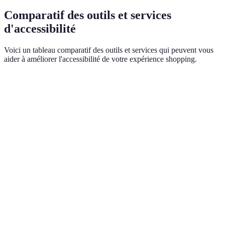
Comparatif des outils et services
d'accessibilité
Voici un tableau comparatif des outils et services qui peuvent vous
aider à améliorer l'accessibilité de votre expérience shopping.
Outil/Service
Avantages
Inconvénients
Verdict
Facilite une
navigation
Peut nécessiter
Efficace
Adaptation
simple pour
des budgets
et
des sites web
les personnes
élevés
nécessaire
handicapées
Essentiel
Formations
Augmente la
Temps et
pour un
sur
sensibilisation
budget requis
bon
l'accessibilité
du personnel
service