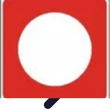
Shopping Accessible
Compréhension de l'accessibilité
Accessibilité
Guides pratiques
Guide
Pratique
Mode Accessible
Shopping Accessible