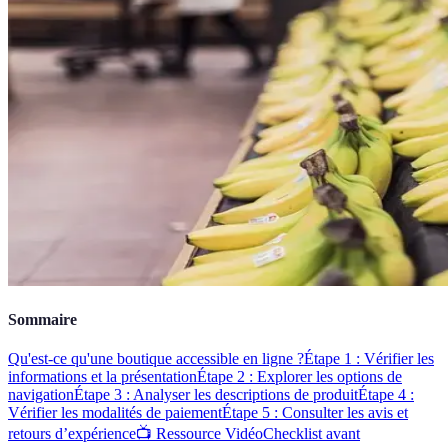
Sommaire
Qu'est-ce qu'une boutique accessible en ligne ?
Étape 1 : Vérifier les
informations et la présentation
Étape 2 : Explorer les options de
navigation
Étape 3 : Analyser les descriptions de produit
Étape 4 :
Vérifier les modalités de paiement
Étape 5 : Consulter les avis et
retours d’expérience
📺 Ressource Vidéo
Checklist avant