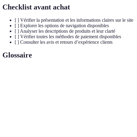
Checklist avant achat
[ ] Vérifier la présentation et les informations claires sur le site
[ ] Explorer les options de navigation disponibles
[ ] Analyser les descriptions de produits et leur clarté
[ ] Vérifier toutes les méthodes de paiement disponibles
[ ] Consulter les avis et retours d’expérience clients
Glossaire
Terme
Définition
Capacité d'un site à être utilisé par tous,
Accessibilité
indépendamment de leurs conditions physiques ou
technologiques.
Interface
Ensemble des éléments graphiques permettant aux
utilisateur
utilisateurs d'interagir avec un site web.