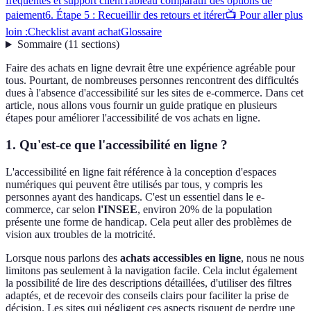
fréquentes et support client
Tableau comparatif des options de
paiement
6. Étape 5 : Recueillir des retours et itérer
📺 Pour aller plus
loin :
Checklist avant achat
Glossaire
Sommaire
(
11
sections
)
Faire des achats en ligne devrait être une expérience agréable pour
tous. Pourtant, de nombreuses personnes rencontrent des difficultés
dues à l'absence d'accessibilité sur les sites de e-commerce. Dans cet
article, nous allons vous fournir un guide pratique en plusieurs
étapes pour améliorer l'accessibilité de vos achats en ligne.
1. Qu'est-ce que l'accessibilité en ligne ?
L'accessibilité en ligne fait référence à la conception d'espaces
numériques qui peuvent être utilisés par tous, y compris les
personnes ayant des handicaps. C'est un essentiel dans le e-
commerce, car selon
l'INSEE
, environ 20% de la population
présente une forme de handicap. Cela peut aller des problèmes de
vision aux troubles de la motricité.
Lorsque nous parlons des
achats accessibles en ligne
, nous ne nous
limitons pas seulement à la navigation facile. Cela inclut également
la possibilité de lire des descriptions détaillées, d'utiliser des filtres
adaptés, et de recevoir des conseils clairs pour faciliter la prise de
décision. Les sites qui négligent ces aspects risquent de perdre une