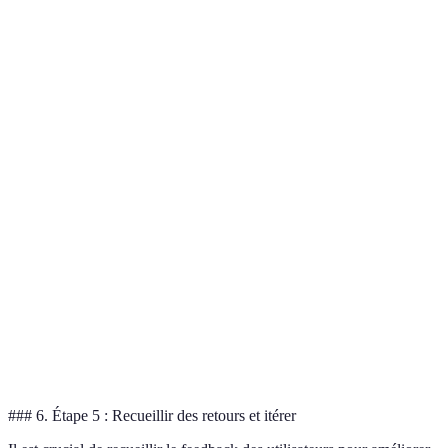
Très
Accessibilité
Élevée
Moyenne
élevée
Sécurité
Élevée
Élevée
Moyenne
Temps de
Instantané
Instantané
1-3 jours
traitement
Facilité
Moyenne
Élevée
Basse
d'utilisation
### 6. Étape 5 : Recueillir des retours et itérer