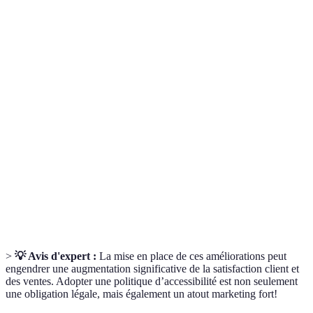
Terme
Définition
Capacité d'un site à être utilisé par tous,
Accessibilité
indépendamment de leurs capacités physiques ou
sensorielles.
Logiciel qui vocalise le contenu affiché à l'écran,
Lecteur
permettant aux utilisateurs malvoyants de le
d'écran
comprendre.
Description textuelle qui remplace une image,
Texte
utilisée par les lecteurs d'écran pour décrire
alternatif
visuellement un élément.
>
💡 Avis d'expert :
La mise en place de ces améliorations peut
engendrer une augmentation significative de la satisfaction client et
des ventes. Adopter une politique d’accessibilité est non seulement
une obligation légale, mais également un atout marketing fort!