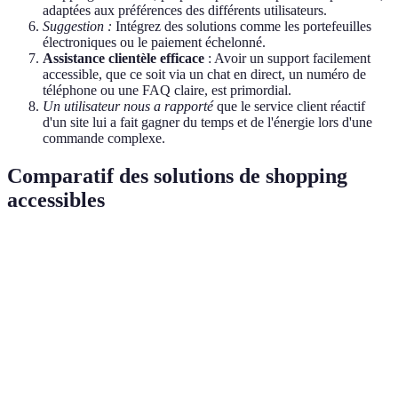
adaptées aux préférences des différents utilisateurs.
Suggestion :
Intégrez des solutions comme les portefeuilles
électroniques ou le paiement échelonné.
Assistance clientèle efficace
: Avoir un support facilement
accessible, que ce soit via un chat en direct, un numéro de
téléphone ou une FAQ claire, est primordial.
Un utilisateur nous a rapporté
que le service client réactif
d'un site lui a fait gagner du temps et de l'énergie lors d'une
commande complexe.
Comparatif des solutions de shopping
accessibles
Critère
Option A (Site A)
Option B (Site B)
Option C
Navigation
Oui
Oui
Non
intuitive
Responsive
Oui
Non
Oui