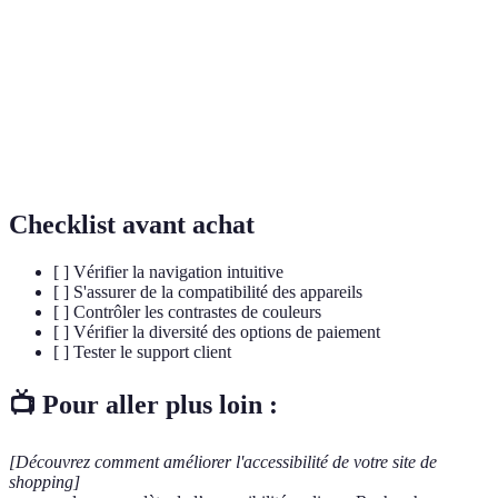
compris les personnes handicapées.
Web Content Accessibility Guidelines, un ensemble
WCAG
de recommandations pour rendre le web accessible.
Désigne un site qui s'adapte à différentes tailles
Responsive
d'écrans, tels que smartphones et ordinateurs.
Checklist avant achat
[ ] Vérifier la navigation intuitive
[ ] S'assurer de la compatibilité des appareils
[ ] Contrôler les contrastes de couleurs
[ ] Vérifier la diversité des options de paiement
[ ] Tester le support client
📺 Pour aller plus loin :
[Découvrez comment améliorer l'accessibilité de votre site de
shopping]