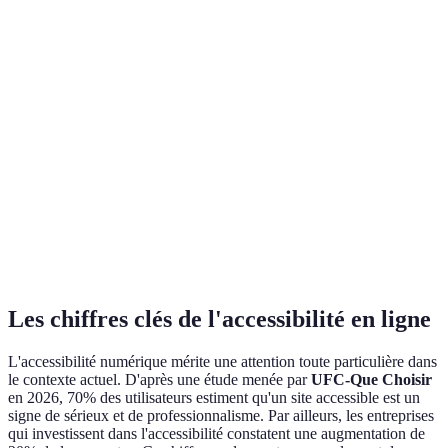
Bon
contraste
Oui
Oui
Non
de
couleurs
Options de
paiement
Oui
Oui
Oui
variées
Support
client
Oui
Non
Oui
accessible
Les chiffres clés de l'accessibilité en ligne
L'accessibilité numérique mérite une attention toute particulière dans
le contexte actuel. D'après une étude menée par
UFC-Que Choisir
en 2026, 70% des utilisateurs estiment qu'un site accessible est un
signe de sérieux et de professionnalisme. Par ailleurs, les entreprises
qui investissent dans l'accessibilité constatent une augmentation de