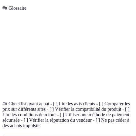
## Glossaire
Terme
Définition
Retours et évaluations de consommateurs sur un
Avis clients
produit.
Capacité d'un produit à fonctionner avec un
Compatibilité
autre.
Sécurité en
Ensemble des mesures pour protéger des
ligne
informations personnelles sur Internet.
## Checklist avant achat - [ ] Lire les avis clients - [ ] Comparer les
prix sur différents sites - [ ] Vérifier la compatibilité du produit - [ ]
Lire les conditions de retour - [ ] Utiliser une méthode de paiement
sécurisée - [ ] Vérifier la réputation du vendeur - [ ] Ne pas céder à
des achats impulsifs