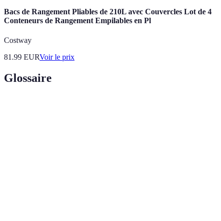
Bacs de Rangement Pliables de 210L avec Couvercles Lot de 4
Conteneurs de Rangement Empilables en Pl
Costway
81.99
EUR
Voir le prix
Glossaire
Terme
Définition
Capacité d'une personne à entrer en contact avec un
Accessibilité
produit.
Étude de l'adaptation des objets aux besoins
Ergonomie
humains en matière de confort et de performance.
Qui inclut tous les utilisateurs, quels que soient
Inclusif
leurs spécificités.