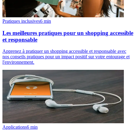
Pratiques inclusives
6
min
Les meilleures pratiques pour un shopping accessible
et responsable
Apprenez à pratiquer un shopping accessible et responsable avec
nos conseils pratiques pour un impact positif sur votre entourage et
l'environnement.
Applications
6
min