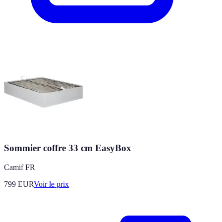
Sommier coffre 33 cm EasyBox
Camif FR
799
EUR
Voir le prix