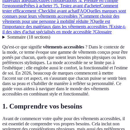
matériaux adéquats
Autres considérations :
4. Prendre en compte
l'ergonomie
Prêtes à acheter ?
5. Testez avant d'acheter
Comment
tester efficacement :
Checklist avant achat
FAQ
Quelles marques sont
connues pour leurs vêtements accessibles ?
Comment choisir des
vêtements pour une personne à mobilité réduite ?
Quelle est
l'importance des matériaux dans les vêtements accessibles ?
Existe-t-
il des sites d'achat spécialisés en mode accessible ?
Glossaire
Sommaire
(
18
sections
)
Qu'est-ce que signifie
vêtements accessibles
? Dans le contexte de
la mode, ce terme évoque une gamme de vêtements conçus pour être
portés par chacun, quels que soient leurs besoins physiques ou leurs
préférences stylistiques. La mode accessible ne se limite pas à
l'esthétique ; elle englobe aussi le confort, la fonctionnalité et l'estime
de soi. En 2026, beaucoup de marques commencent à mettre
l'accent sur cet aspect, en s'assurant que chacun puisse se sentir bien
dans sa peau et s'habiller de manière à refléter sa personnalité. Ce
guide vous aidera à naviguer dans le monde des vêtements
accessibles en combinant style et fonctionnalité.
1. Comprendre vos besoins
Avant de commencer votre quête pour des vêtements accessibles, il
est essentiel de comprendre vos propres besoins. Cela inclut non
seulement des considérations physiques, mais aussi des préférences