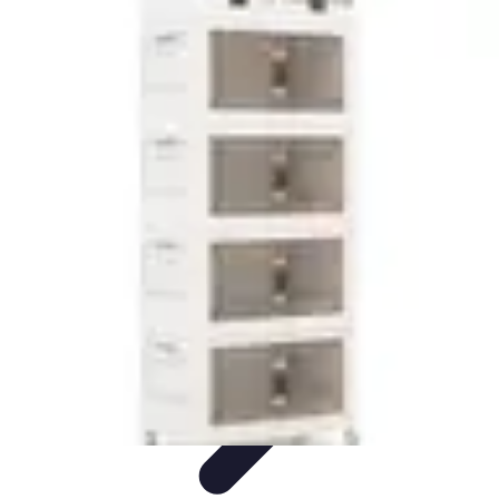
Shopping Accessible
Compréhension de l'accessibilité
Accessibilité
Guides pratiques
Guide
Pratique
Mode Accessible
Shopping Accessible