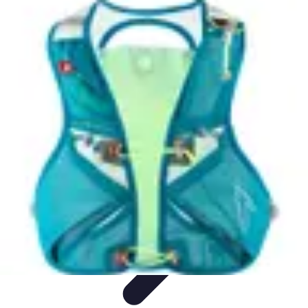
Shopping Accessible
Compréhension de l'accessibilité
Accessibilité
Guides pratiques
Guide
Pratique
Mode Accessible
Shopping Accessible