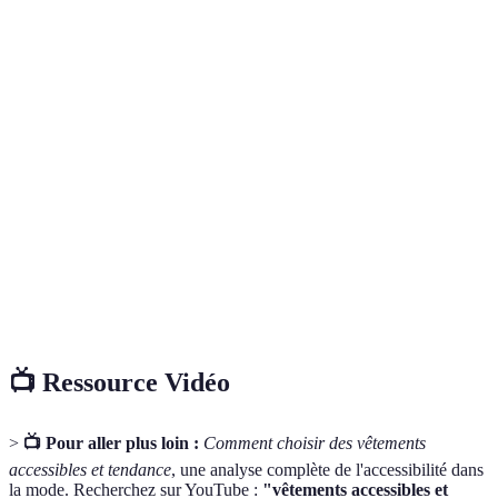
Terme
Définition
Vêtements conçus pour être portés facilement par
Vêtements
tous, souvent en incluant des éléments pratiques pour
accessibles
faciliter l'utilisation.
Textiles
Matériaux élaborés pour offrir confort, flexibilité et
techniques
durabilité dans les vêtements.
Tendance qui prône l'accessibilité de la mode pour
Mode
tous, quel que soit leur profil physique ou leurs
inclusive
besoins.
📺 Ressource Vidéo
>
📺 Pour aller plus loin :
Comment choisir des vêtements
accessibles et tendance
, une analyse complète de l'accessibilité dans
la mode. Recherchez sur YouTube :
"vêtements accessibles et