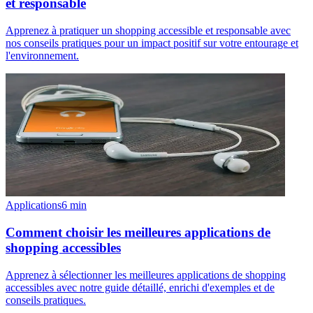
et responsable
Apprenez à pratiquer un shopping accessible et responsable avec
nos conseils pratiques pour un impact positif sur votre entourage et
l'environnement.
Applications
6
min
Comment choisir les meilleures applications de
shopping accessibles
Apprenez à sélectionner les meilleures applications de shopping
accessibles avec notre guide détaillé, enrichi d'exemples et de
conseils pratiques.