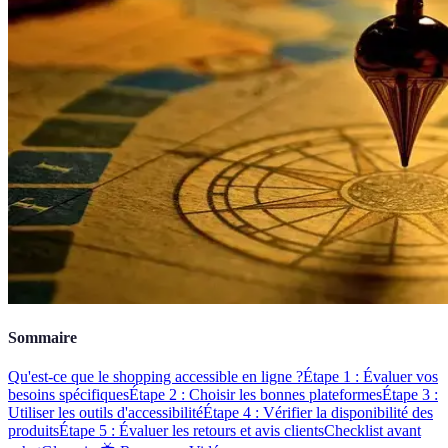
Sommaire
Qu'est-ce que le shopping accessible en ligne ?
Étape 1 : Évaluer vos
besoins spécifiques
Étape 2 : Choisir les bonnes plateformes
Étape 3 :
Utiliser les outils d'accessibilité
Étape 4 : Vérifier la disponibilité des
produits
Étape 5 : Évaluer les retours et avis clients
Checklist avant