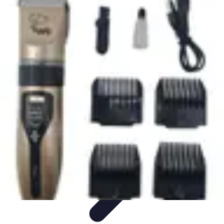
Shopping Accessible
Compréhension de l'accessibilité
Accessibilité
Guides pratiques
Guide
Pratique
Mode Accessible
Shopping Accessible