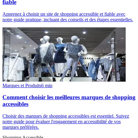
fiable
Apprenez à choisir un site de shopping accessible et fiable avec
notre guide pratique, incluant des conseils et des étapes essentielles.
Marques et Produits
6
min
Comment choisir les meilleures marques de shopping
accessibles
Choisir des marques de shopping accessibles est essentiel. Suivez
notre guide pour évaluer l'engagement en accessibilité de vos
marques préférées.
Shopping Accessible