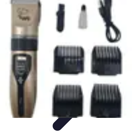
Shopping Accessible
Compréhension de l'accessibilité
Accessibilité
Guides pratiques
Guide
Pratique
Mode Accessible
Shopping Accessible