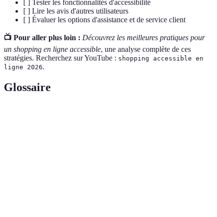
[ ] Tester les fonctionnalités d'accessibilité
[ ] Lire les avis d'autres utilisateurs
[ ] Évaluer les options d'assistance et de service client
📺 Pour aller plus loin :
Découvrez les meilleures pratiques pour
un shopping en ligne accessible
, une analyse complète de ces
stratégies. Recherchez sur YouTube :
shopping accessible en
.
ligne 2026
Glossaire
Terme
Définition
Caractéristique d'un site permettant à tous les
Accessibilité
utilisateurs d'accès à son contenu.
Normes
Lignes directrices pour rendre le contenu web plus
WCAG
accessible.
E-
Achat et vente de biens ou services en ligne.
commerce