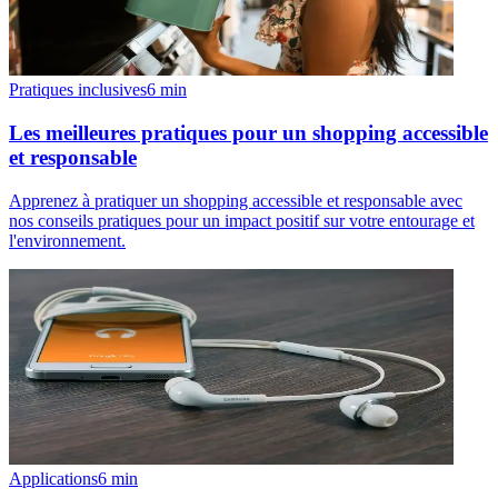
Pratiques inclusives
6
min
Les meilleures pratiques pour un shopping accessible
et responsable
Apprenez à pratiquer un shopping accessible et responsable avec
nos conseils pratiques pour un impact positif sur votre entourage et
l'environnement.
Applications
6
min