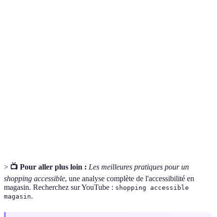
Terme
Définition
Capacité d'un espace à être utilisé par tous,
Accessibilité
indépendamment de leurs capacités physiques.
Outils et appareils conçus pour aider les personnes
Technologie
en situation de handicap dans leurs activités
d'assistance
quotidiennes.
Shopping
Politique commerciale visant à permettre l'accès à
inclusif
tous les clients, sans discrimination.
>
📺 Pour aller plus loin :
Les meilleures pratiques pour un
shopping accessible
, une analyse complète de l'accessibilité en
magasin. Recherchez sur YouTube :
shopping accessible
.
magasin