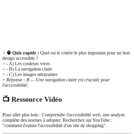
Web Content Accessibility Guidelines, un ensemble
WCAG
de normes pour rendre le web plus accessible.
Responsive
Technique de design web qui assure que les sites
Design
s'adaptent aux tailles d'écran de divers appareils.
>
🧠 Quiz rapide :
Quel est le critère le plus important pour un bon
design accessible ?
> - A) Les couleurs vives
> - B) La navigation claire
> - C) Les images attrayantes
>
Réponse : B — Une navigation claire est cruciale pour
l'accessibilité.
📺 Ressource Vidéo
Pour aller plus loin :
Comprendre l'accessibilité web
, une analyse
complète des normes à adopter. Recherchez sur YouTube :
"comment évaluer l'accessibilité d'un site de shopping".