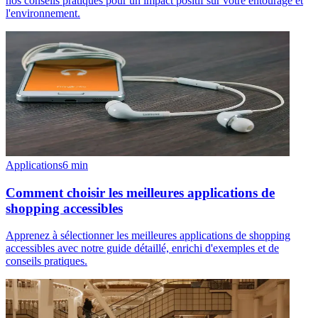
nos conseils pratiques pour un impact positif sur votre entourage et
l'environnement.
Applications
6
min
Comment choisir les meilleures applications de
shopping accessibles
Apprenez à sélectionner les meilleures applications de shopping
accessibles avec notre guide détaillé, enrichi d'exemples et de
conseils pratiques.