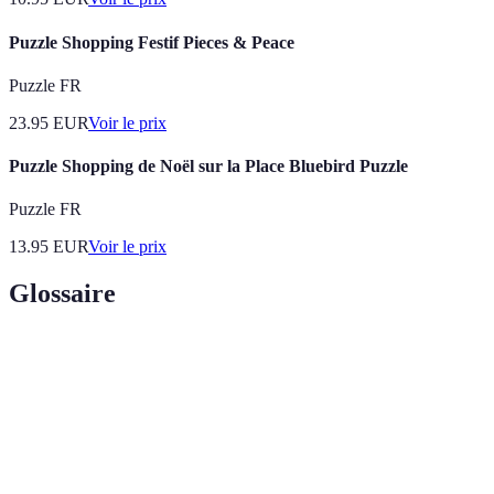
Puzzle Shopping Festif Pieces & Peace
Puzzle FR
23.95
EUR
Voir le prix
Puzzle Shopping de Noël sur la Place Bluebird Puzzle
Puzzle FR
13.95
EUR
Voir le prix
Glossaire
Terme
Définition
Capacité d'un site web à être utilisé par tout le
Accessibilité
monde, y compris les personnes en situation de
numérique
handicap.