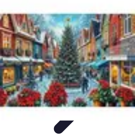
Shopping Accessible
Compréhension de l'accessibilité
Accessibilité
Guides pratiques
Guide
Pratique
Mode Accessible
Shopping Accessible