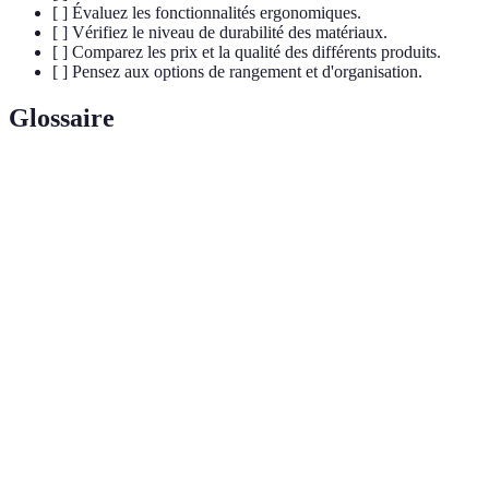
[ ] Évaluez les fonctionnalités ergonomiques.
[ ] Vérifiez le niveau de durabilité des matériaux.
[ ] Comparez les prix et la qualité des différents produits.
[ ] Pensez aux options de rangement et d'organisation.
Glossaire
Terme
Définition
Accessoires
Objets facilitant l'expérience d'achat pour tous les
de shopping
usagers.
Qui est conçu pour maximiser le confort et
Ergonomique
l'efficacité d'utilisation.
Capacité d'un produit à avoir un impact
Durabilité
environnemental faible en matière de
consommation.