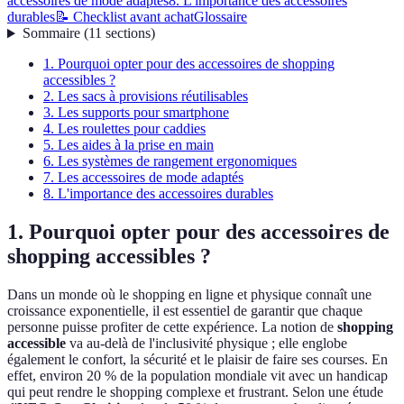
accessoires de mode adaptés
8. L'importance des accessoires
durables
📝 Checklist avant achat
Glossaire
Sommaire
(
11
sections
)
1. Pourquoi opter pour des accessoires de shopping
accessibles ?
2. Les sacs à provisions réutilisables
3. Les supports pour smartphone
4. Les roulettes pour caddies
5. Les aides à la prise en main
6. Les systèmes de rangement ergonomiques
7. Les accessoires de mode adaptés
8. L'importance des accessoires durables
1. Pourquoi opter pour des accessoires de
shopping accessibles ?
Dans un monde où le shopping en ligne et physique connaît une
croissance exponentielle, il est essentiel de garantir que chaque
personne puisse profiter de cette expérience. La notion de
shopping
accessible
va au-delà de l'inclusivité physique ; elle englobe
également le confort, la sécurité et le plaisir de faire ses courses. En
effet, environ 20 % de la population mondiale vit avec un handicap
qui peut rendre le shopping complexe et frustrant. Selon une étude