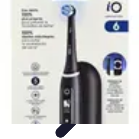
Shopping Accessible
Compréhension de l'accessibilité
Accessibilité
Guides pratiques
Guide
Pratique
Mode Accessible
Shopping Accessible