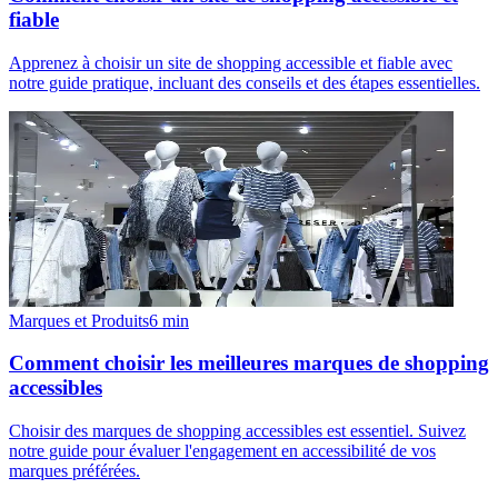
fiable
Apprenez à choisir un site de shopping accessible et fiable avec
notre guide pratique, incluant des conseils et des étapes essentielles.
Marques et Produits
6
min
Comment choisir les meilleures marques de shopping
accessibles
Choisir des marques de shopping accessibles est essentiel. Suivez
notre guide pour évaluer l'engagement en accessibilité de vos
marques préférées.