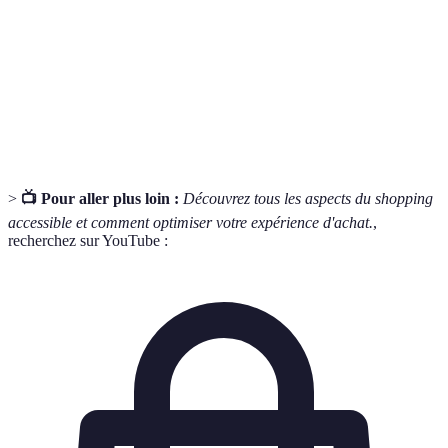
Ergonomie
besoins des utilisateurs pour en améliorer
l’utilisation et le confort.
Ensemble des règles régissant le retour des produits
Politique de
achetés, y compris les procédures et les conditions
retour
de remboursement.
>
📺 Pour aller plus loin :
Découvrez tous les aspects du shopping
accessible et comment optimiser votre expérience d'achat.
,
recherchez sur YouTube :