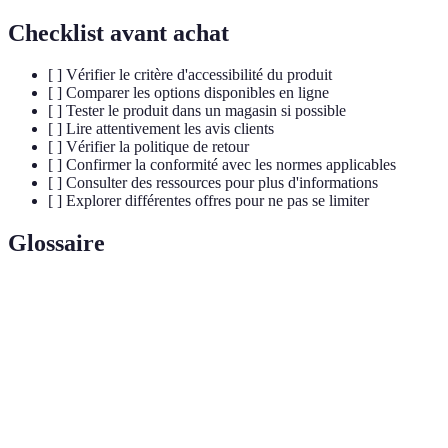
Checklist avant achat
[ ] Vérifier le critère d'accessibilité du produit
[ ] Comparer les options disponibles en ligne
[ ] Tester le produit dans un magasin si possible
[ ] Lire attentivement les avis clients
[ ] Vérifier la politique de retour
[ ] Confirmer la conformité avec les normes applicables
[ ] Consulter des ressources pour plus d'informations
[ ] Explorer différentes offres pour ne pas se limiter
Glossaire
Terme
Définition
Capacité d'un produit ou d'un service à être utilisé
Accessibilité
par tous, y compris les personnes en situation de
handicap.
Discipline qui vise à adapter les produits aux