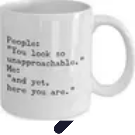
Shopping Accessible
Compréhension de l'accessibilité
Accessibilité
Guides pratiques
Guide
Pratique
Mode Accessible
Shopping Accessible