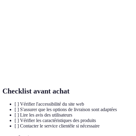
Terme
Définition
Caractéristiques d'un produit ou service le rendant
Accessibilité
utilisable par tous, notamment les personnes en
situation de handicap.
Science mettant en avant l’optimisation des
Ergonomie
produits pour un meilleur confort d'utilisation.
Politique de
Termes et conditions que le vendeur applique en
retour
matière de retour de produits achetés.
Checklist avant achat
[ ] Vérifier l'accessibilité du site web
[ ] S'assurer que les options de livraison sont adaptées
[ ] Lire les avis des utilisateurs
[ ] Vérifier les caractéristiques des produits
[ ] Contacter le service clientèle si nécessaire