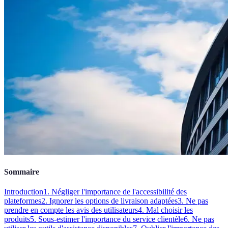
Sommaire
Introduction
1. Négliger l'importance de l'accessibilité des
plateformes
2. Ignorer les options de livraison adaptées
3. Ne pas
prendre en compte les avis des utilisateurs
4. Mal choisir les
produits
5. Sous-estimer l'importance du service clientèle
6. Ne pas