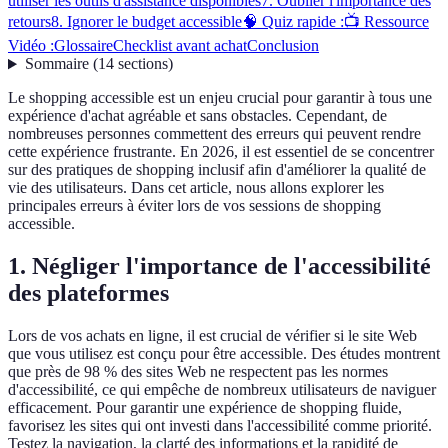
utiliser les outils d'assistance disponibles
7. Oublier l'importance des
retours
8. Ignorer le budget accessible
🧠 Quiz rapide :
📺 Ressource
Vidéo :
Glossaire
Checklist avant achat
Conclusion
Sommaire
(
14
sections
)
Le shopping accessible est un enjeu crucial pour garantir à tous une
expérience d'achat agréable et sans obstacles. Cependant, de
nombreuses personnes commettent des erreurs qui peuvent rendre
cette expérience frustrante. En 2026, il est essentiel de se concentrer
sur des pratiques de shopping inclusif afin d'améliorer la qualité de
vie des utilisateurs. Dans cet article, nous allons explorer les
principales erreurs à éviter lors de vos sessions de shopping
accessible.
1. Négliger l'importance de l'accessibilité
des plateformes
Lors de vos achats en ligne, il est crucial de vérifier si le site Web
que vous utilisez est conçu pour être accessible. Des études montrent
que près de 98 % des sites Web ne respectent pas les normes
d'accessibilité, ce qui empêche de nombreux utilisateurs de naviguer
efficacement. Pour garantir une expérience de shopping fluide,
favorisez les sites qui ont investi dans l'accessibilité comme priorité.
Testez la navigation, la clarté des informations et la rapidité de