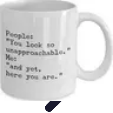
Shopping Accessible
Compréhension de l'accessibilité
Accessibilité
Guides pratiques
Guide
Pratique
Mode Accessible
Shopping Accessible