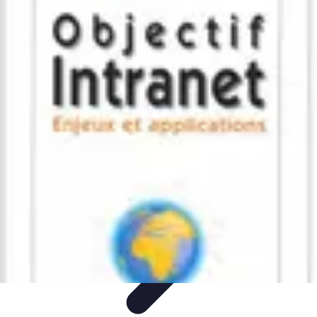
Shopping Accessible
Compréhension de l'accessibilité
Accessibilité
Guides pratiques
Guide
Pratique
Mode Accessible
Shopping Accessible