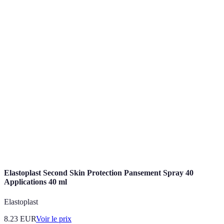
Facilité
Élevée
Élevée
Moyenne
d'utilisation
Personnalisation
Faible
Élevée
Élevée
Tutoriaux
Non
Oui
Non
disponibles
Support vocal
Oui
Non
Oui
Avis des
Positif
Très positif
Positif
utilisateurs
Elastoplast Second Skin Protection Pansement Spray 40
Applications 40 ml
Elastoplast
8.23
EUR
Voir le prix