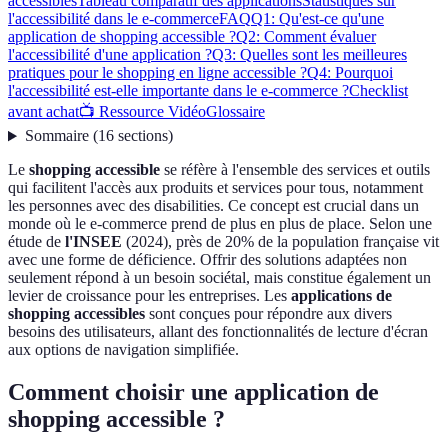
accessibles
Tableau comparatif des applications
Statistiques sur
l'accessibilité dans le e-commerce
FAQ
Q1: Qu'est-ce qu'une
application de shopping accessible ?
Q2: Comment évaluer
l'accessibilité d'une application ?
Q3: Quelles sont les meilleures
pratiques pour le shopping en ligne accessible ?
Q4: Pourquoi
l'accessibilité est-elle importante dans le e-commerce ?
Checklist
avant achat
📺 Ressource Vidéo
Glossaire
Sommaire
(
16
sections
)
Le
shopping accessible
se réfère à l'ensemble des services et outils
qui facilitent l'accès aux produits et services pour tous, notamment
les personnes avec des disabilities. Ce concept est crucial dans un
monde où le e-commerce prend de plus en plus de place. Selon une
étude de
l'INSEE
(2024), près de 20% de la population française vit
avec une forme de déficience. Offrir des solutions adaptées non
seulement répond à un besoin sociétal, mais constitue également un
levier de croissance pour les entreprises. Les
applications de
shopping accessibles
sont conçues pour répondre aux divers
besoins des utilisateurs, allant des fonctionnalités de lecture d'écran
aux options de navigation simplifiée.
Comment choisir une application de
shopping accessible ?