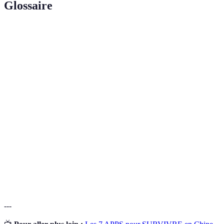
Glossaire
Terme
Définition
Caractéristique d'un produit numérique permettant
Accessibilité
son utilisation par tous les utilisateurs,
numérique
indépendamment de leurs capacités.
Logiciel conçu pour s'exécuter sur des appareils
App mobile
mobiles, facilitant ainsi l'accès aux services en
ligne.
Abréviations pour l'interface utilisateur et
UI/UX
l'expérience utilisateur, deux aspects clés du design
d'applications.
---