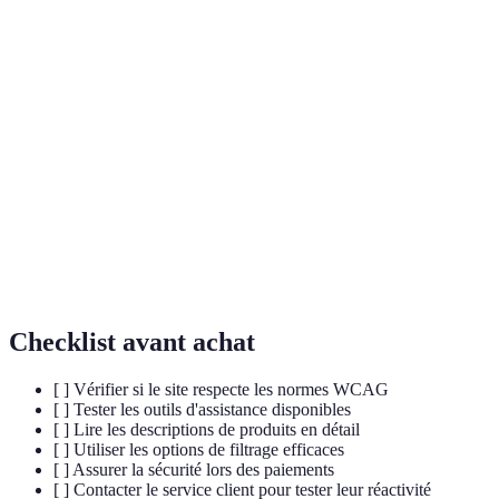
Terme
Définition
Capacité d'un produit ou d'un service à être utilisé
Accessibilité
par tous, y compris les personnes handicapées.
Lecteur
Logiciel qui convertit le texte affiché sur un écran
d'écran
en audio.
Politique de
Règles qui déterminent si et comment les biens
retour
peuvent être retournés après un achat.
Checklist avant achat
[ ] Vérifier si le site respecte les normes WCAG
[ ] Tester les outils d'assistance disponibles
[ ] Lire les descriptions de produits en détail
[ ] Utiliser les options de filtrage efficaces
[ ] Assurer la sécurité lors des paiements
[ ] Contacter le service client pour tester leur réactivité