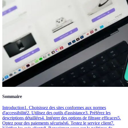
Sommaire
Introduction
1. Choisissez des sites conformes aux normes
d'accessibilité
2. Utilisez des outils d'assistance
3. Préférez les
descriptions détaillées
4. Intégrer des options de filtrage efficaces
5.
Optez pour des paiements sécurisés
6. Testez le service client
7.