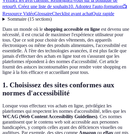
Vérifiez les avis clients
8. Renseignez-vous sur la politique de
retour
9. Créez une liste de souhaits
10. Adoptez l'auto-formation
📺
Ressource Vidéo
Glossaire
Checklist avant achat
Quiz rapide
Sommaire
(
15
sections
)
Dans un monde où le
shopping accessible en ligne
est devenu une
nécessité, il est crucial de maximiser l'expérience utilisateur pour
tous. Que ce soit pour choisir des vêtements, des appareils
électroniques ou même des produits alimentaires, l'accessibilité est
essentielle. À l'ère des technologies avancées, il est plus facile que
jamais d'effectuer des achats en ligne tout en s'assurant que les
plateformes répondent à des normes d'accessibilité. Cet article
fournit des astuces incontournables pour rendre votre shopping en
ligne à la fois efficace et accueillant pour tous.
1. Choisissez des sites conformes aux
normes d'accessibilité
Lorsque vous effectuez vos achats en ligne, privilégiez les
plateformes qui respectent les normes d'accessibilité, telles que les
WCAG (Web Content Accessibility Guidelines)
. Ces normes
garantissent que le contenu web soit accessible aux personnes
handicapées, y compris celles ayant des déficiences visuelles ou
auditives. Par exemple, des sites comme
Amazon
ou
eBay
ont mis