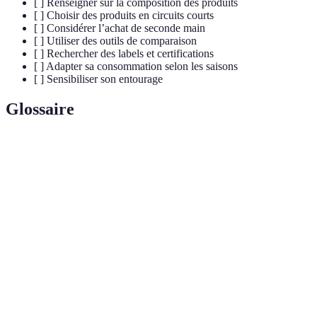
[ ] Renseigner sur la composition des produits
[ ] Choisir des produits en circuits courts
[ ] Considérer l’achat de seconde main
[ ] Utiliser des outils de comparaison
[ ] Rechercher des labels et certifications
[ ] Adapter sa consommation selon les saisons
[ ] Sensibiliser son entourage
Glossaire
Terme
Définition
Un produit qui respecte l'environnement tout au
Écoresponsable
long de son cycle de vie
Un système de distribution qui réduit les
Circuit court
intermédiaires entre producteurs et
consommateurs
Un certificat qui atteste la conformité d'un
Label
produit à des normes spécifiques