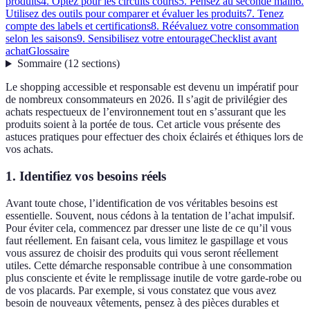
produits
4. Optez pour les circuits courts
5. Pensez au seconde main
6.
Utilisez des outils pour comparer et évaluer les produits
7. Tenez
compte des labels et certifications
8. Réévaluez votre consommation
selon les saisons
9. Sensibilisez votre entourage
Checklist avant
achat
Glossaire
Sommaire
(
12
sections
)
Le shopping accessible et responsable est devenu un impératif pour
de nombreux consommateurs en 2026. Il s’agit de privilégier des
achats respectueux de l’environnement tout en s’assurant que les
produits soient à la portée de tous. Cet article vous présente des
astuces pratiques pour effectuer des choix éclairés et éthiques lors de
vos achats.
1. Identifiez vos besoins réels
Avant toute chose, l’identification de vos véritables besoins est
essentielle. Souvent, nous cédons à la tentation de l’achat impulsif.
Pour éviter cela, commencez par dresser une liste de ce qu’il vous
faut réellement. En faisant cela, vous limitez le gaspillage et vous
vous assurez de choisir des produits qui vous seront réellement
utiles. Cette démarche responsable contribue à une consommation
plus consciente et évite le remplissage inutile de votre garde-robe ou
de vos placards. Par exemple, si vous constatez que vous avez
besoin de nouveaux vêtements, pensez à des pièces durables et