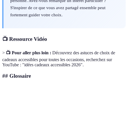
personne. Avez-vous remarqué un intérêt particulier ?
S'inspirer de ce que vous avez partagé ensemble peut
fortement guider votre choix.
📺 Ressource Vidéo
>
📺 Pour aller plus loin :
Découvrez des astuces de choix de
cadeaux accessibles pour toutes les occasions, recherchez sur
YouTube : "idées cadeaux accessibles 2026".
## Glossaire
Terme
Définition
Cadeaux
Produits pouvant être offerts sans dépasser un
accessibles
budget prédéfini tout en restant de qualité.
Expériences
Activités vécues ensemble, renforçant les liens et