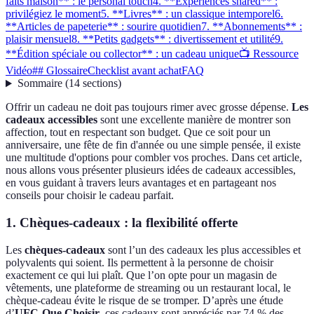
faits maison** : le personal touch
4. **Expériences shared** :
privilégiez le moment
5. **Livres** : un classique intemporel
6.
**Articles de papeterie** : sourire quotidien
7. **Abonnements** :
plaisir mensuel
8. **Petits gadgets** : divertissement et utilité
9.
**Édition spéciale ou collector** : un cadeau unique
📺 Ressource
Vidéo
## Glossaire
Checklist avant achat
FAQ
Sommaire
(
14
sections
)
Offrir un cadeau ne doit pas toujours rimer avec grosse dépense.
Les
cadeaux accessibles
sont une excellente manière de montrer son
affection, tout en respectant son budget. Que ce soit pour un
anniversaire, une fête de fin d'année ou une simple pensée, il existe
une multitude d'options pour combler vos proches. Dans cet article,
nous allons vous présenter plusieurs idées de cadeaux accessibles,
en vous guidant à travers leurs avantages et en partageant nos
conseils pour choisir le cadeau parfait.
1.
Chèques-cadeaux
: la flexibilité offerte
Les
chèques-cadeaux
sont l’un des cadeaux les plus accessibles et
polyvalents qui soient. Ils permettent à la personne de choisir
exactement ce qui lui plaît. Que l’on opte pour un magasin de
vêtements, une plateforme de streaming ou un restaurant local, le
chèque-cadeau évite le risque de se tromper. D’après une étude
d’
UFC-Que Choisir
, ces cadeaux sont appréciés par 74 % des