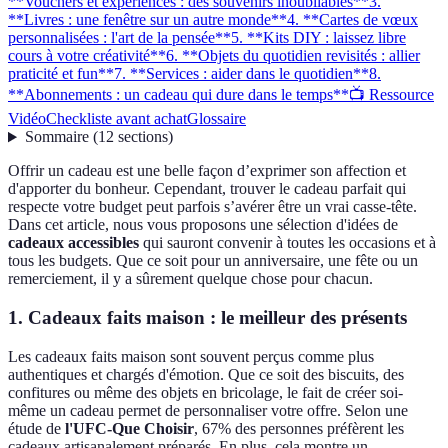
**Vouchers et expériences : des souvenirs inoubliables**
3.
**Livres : une fenêtre sur un autre monde**
4. **Cartes de vœux
personnalisées : l'art de la pensée**
5. **Kits DIY : laissez libre
cours à votre créativité**
6. **Objets du quotidien revisités : allier
praticité et fun**
7. **Services : aider dans le quotidien**
8.
**Abonnements : un cadeau qui dure dans le temps**
📺 Ressource
Vidéo
Checkliste avant achat
Glossaire
Sommaire
(
12
sections
)
Offrir un cadeau est une belle façon d’exprimer son affection et
d'apporter du bonheur. Cependant, trouver le cadeau parfait qui
respecte votre budget peut parfois s’avérer être un vrai casse-tête.
Dans cet article, nous vous proposons une sélection d'idées de
cadeaux accessibles
qui sauront convenir à toutes les occasions et à
tous les budgets. Que ce soit pour un anniversaire, une fête ou un
remerciement, il y a sûrement quelque chose pour chacun.
1.
Cadeaux faits maison : le meilleur des présents
Les cadeaux faits maison sont souvent perçus comme plus
authentiques et chargés d'émotion. Que ce soit des biscuits, des
confitures ou même des objets en bricolage, le fait de créer soi-
même un cadeau permet de personnaliser votre offre. Selon une
étude de
l'UFC-Que Choisir
, 67% des personnes préfèrent les
cadeaux artisanalement préparés. En plus, cela montre un