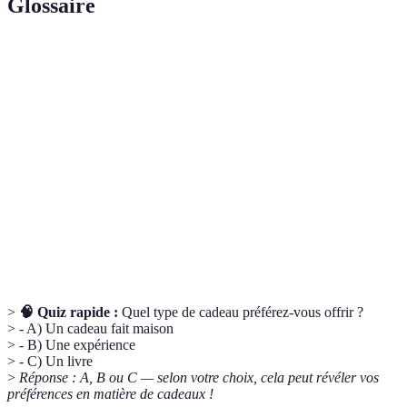
Glossaire
Terme
Définition
Cadeaux faits
Cadeaux fabriqués soi-même, souvent
maison
personnalisés et chargés d'émotion.
Packs contenant tout le nécessaire pour réaliser un
Kits DIY
projet créatif soi-même.
Services payés qui offrent des produits ou des
Abonnements
contenus au long terme.
>
🧠 Quiz rapide :
Quel type de cadeau préférez-vous offrir ?
> - A) Un cadeau fait maison
> - B) Une expérience
> - C) Un livre
>
Réponse : A, B ou C — selon votre choix, cela peut révéler vos
préférences en matière de cadeaux !