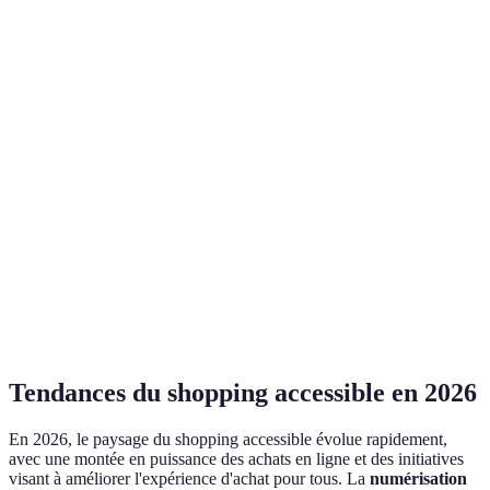
abordable
Certifié
Engagement
ISO
Fabrication locale
Fair Trade
écologiques
14001
Sélection de
Large
Mode
Vêtements et
produits
gamme
masculine/féminine
accessoires
Très
Moyennement
Accessibilité
Accessible
accessible
accessible
Très bons
Choix
Verdict
Bon choix
choix
premium
Tendances du shopping accessible en 2026
En 2026, le paysage du shopping accessible évolue rapidement,
avec une montée en puissance des achats en ligne et des initiatives
visant à améliorer l'expérience d'achat pour tous. La
numérisation