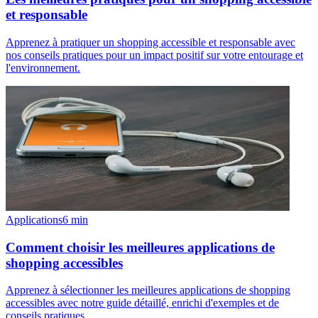
et responsable
Apprenez à pratiquer un shopping accessible et responsable avec
nos conseils pratiques pour un impact positif sur votre entourage et
l'environnement.
Applications
6
min
Comment choisir les meilleures applications de
shopping accessibles
Apprenez à sélectionner les meilleures applications de shopping
accessibles avec notre guide détaillé, enrichi d'exemples et de
conseils pratiques.