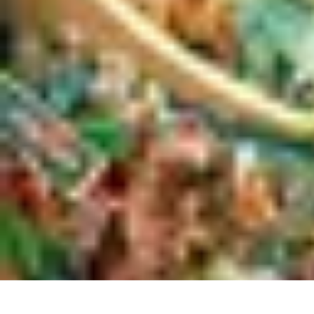
Shopping Accessible
Compréhension de l'accessibilité
Accessibilité
Guides pratiques
Guide P
Shopping Accessible