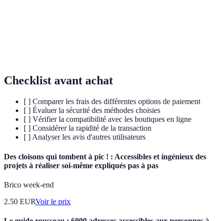
Carte
Moyen de paiement qui nécessite un compte
bancaire
bancaire, utilisé mondialement.
Virement
Transfert d'argent d'un compte bancaire à un autre,
bancaire
souvent sécurisé mais lent.
Checklist avant achat
[ ] Comparer les frais des différentes options de paiement
[ ] Évaluer la sécurité des méthodes choisies
[ ] Vérifier la compatibilité avec les boutiques en ligne
[ ] Considérer la rapidité de la transaction
[ ] Analyser les avis d'autres utilisateurs
Des cloisons qui tombent à pic ! : Accessibles et ingénieux des
projets à réaliser soi-même expliqués pas à pas
Brico week-end
2.50
EUR
Voir le prix
Le guide rousseau : 6000 adresses accessibles aux personnes à