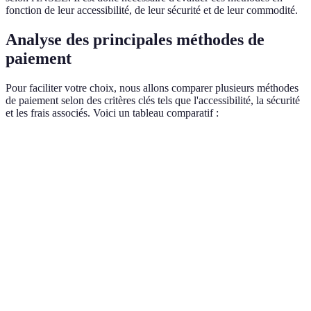
fonction de leur accessibilité, de leur sécurité et de leur commodité.
Analyse des principales méthodes de
paiement
Pour faciliter votre choix, nous allons comparer plusieurs méthodes
de paiement selon des critères clés tels que l'accessibilité, la sécurité
et les frais associés. Voici un tableau comparatif :
Critère
Carte bancaire
Portefeuille électronique
Pa
Accessible, besoin d'un
Accessibilité
Très accessible
Trè
smartphone
Sécurité
Haute
Haute
Var
Frais annuels
Frais
Souvent gratuits
Pas
variables
Pratique, besoins