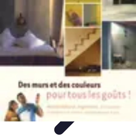
Shopping Accessible
Compréhension de l'accessibilité
Accessibilité
Guides pratiques
Guide
Pratique
Mode Accessible
Shopping Accessible