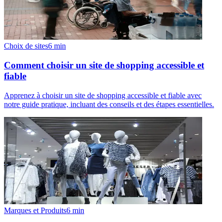
Choix de sites
6
min
Comment choisir un site de shopping accessible et
fiable
Apprenez à choisir un site de shopping accessible et fiable avec
notre guide pratique, incluant des conseils et des étapes essentielles.
Marques et Produits
6
min