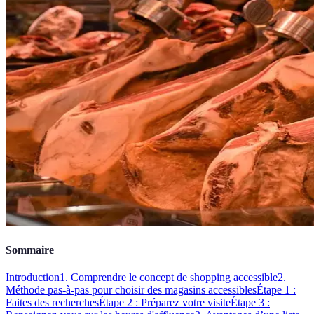
Sommaire
Introduction
1. Comprendre le concept de shopping accessible
2.
Méthode pas-à-pas pour choisir des magasins accessibles
Étape 1 :
Faites des recherches
Étape 2 : Préparez votre visite
Étape 3 :