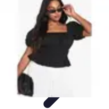
Shopping Accessible
Compréhension de l'accessibilité
Accessibilité
Guides pratiques
Guide
Pratique
Mode Accessible
Shopping Accessible