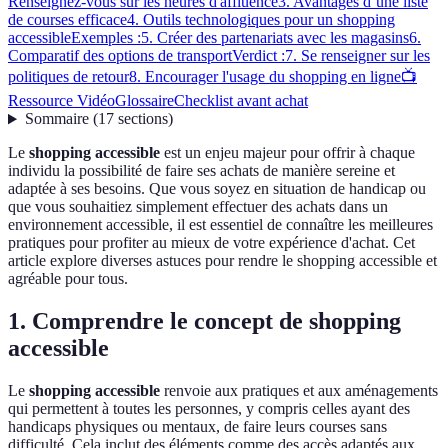
Renseignez-vous sur les heures d'affluence
3. Avantages d’une liste
de courses efficace
4. Outils technologiques pour un shopping
accessible
Exemples :
5. Créer des partenariats avec les magasins
6.
Comparatif des options de transport
Verdict :
7. Se renseigner sur les
politiques de retour
8. Encourager l'usage du shopping en ligne
📺
Ressource Vidéo
Glossaire
Checklist avant achat
Sommaire
(
17
sections
)
Le
shopping accessible
est un enjeu majeur pour offrir à chaque
individu la possibilité de faire ses achats de manière sereine et
adaptée à ses besoins. Que vous soyez en situation de handicap ou
que vous souhaitiez simplement effectuer des achats dans un
environnement accessible, il est essentiel de connaître les meilleures
pratiques pour profiter au mieux de votre expérience d'achat. Cet
article explore diverses astuces pour rendre le shopping accessible et
agréable pour tous.
1. Comprendre le concept de shopping
accessible
Le
shopping accessible
renvoie aux pratiques et aux aménagements
qui permettent à toutes les personnes, y compris celles ayant des
handicaps physiques ou mentaux, de faire leurs courses sans
difficulté. Cela inclut des éléments comme des accès adaptés aux