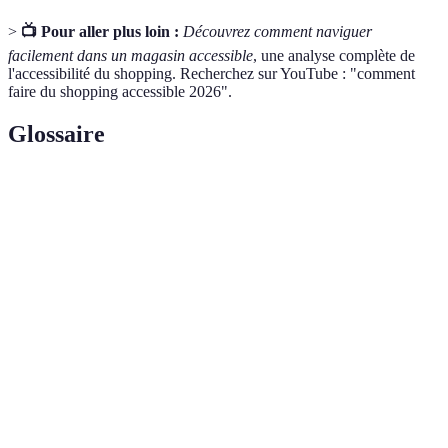
>
📺 Pour aller plus loin :
Découvrez comment naviguer
facilement dans un magasin accessible
, une analyse complète de
l'accessibilité du shopping. Recherchez sur YouTube : "comment
faire du shopping accessible 2026".
Glossaire
Terme
Définition
Capacité d'un espace ou d'un produit à être utilisé
Accessibilité
par toutes les personnes, quelle que soit leur
condition.
Shopping
Mécanismes et stratégies permettant à toutes les
inclusif
personnes d'effectuer des achats sans difficulté.
Limitation de l'activité ou restriction de la
Handicap
participation à la vie en société en raison d'une
incapacité humaine ou corporelle.