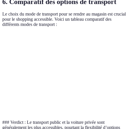
6. Comparatif des options de transport
Le choix du mode de transport pour se rendre au magasin est crucial
pour le shopping accessible. Voici un tableau comparatif des
différents modes de transport :
Critère
Transport Public
Voiture Privée
Vélo Adap
✔️
Accessibilité
✔️ Accessible
✔️ Accessible
Conditionn
Coût
Faible
Élevé
Variable
Confort
Variable
Élevé
Modéré
Temps de
Long
Court
Variable
trajet
### Verdict : Le transport public et la voiture privée sont
généralement les plus accessibles, pourtant la flexibilité d’options